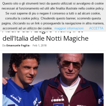
Questo sito o gli strumenti terzi da questo utilizzati si avvalgono di cookie
necessari al funzionamento ed utili alle finalita illustrate nella cookie policy.
Se vuoi saperne di piu o negare il consenso a tutti o ad alcuni cookie,
Home
Calcio
Addio ad Azeglio Vicini, il ct dell’Italia delle Notti Magiche
consulta la cookie policy. Chiudendo questo banner, scorrendo questa
CALCIO
pagina, cliccando su un link o proseguendo la navigazione in altra maniera,
Addio ad Azeglio Vicini, il ct
acconsenti ad un utilizzo dei cookie.
maggiori informazioni
ACCETTA
dell’Italia delle Notti Magiche
Da
Emanuele Foglia
-
Feb 1, 2018