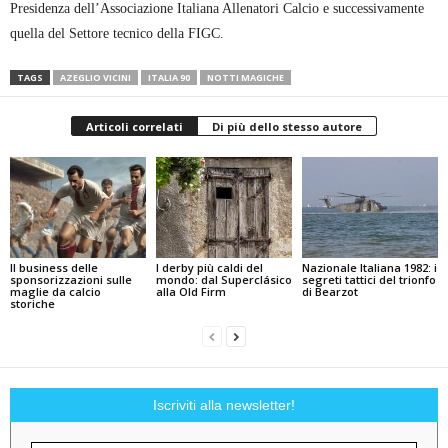
Presidenza dell’Associazione Italiana Allenatori Calcio e successivamente
quella del Settore tecnico della FIGC.
TAGS
AZEGLIO VICINI
ITALIA 90
NOTTI MAGICHE
Articoli correlati
Di più dello stesso autore
Il business delle
I derby più caldi del
Nazionale Italiana 1982: i
sponsorizzazioni sulle
mondo: dal Superclásico
segreti tattici del trionfo
maglie da calcio
alla Old Firm
di Bearzot
storiche
Iscriviti alla newsletter!