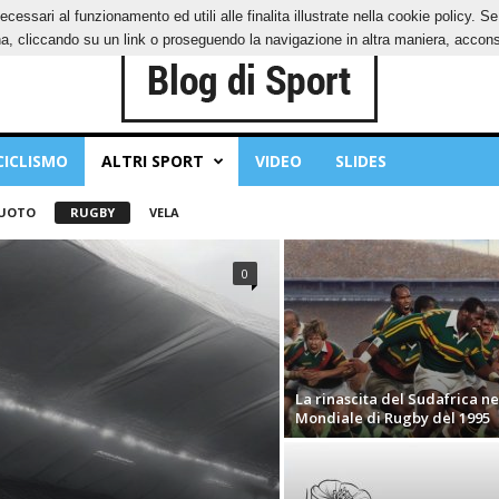
ecessari al funzionamento ed utili alle finalita illustrate nella cookie policy. 
IES
PRIVACY POLICY
, cliccando su un link o proseguendo la navigazione in altra maniera, acconse
CICLISMO
ALTRI SPORT
VIDEO
SLIDES
UOTO
RUGBY
VELA
0
La rinascita del Sudafrica ne
Mondiale di Rugby del 1995