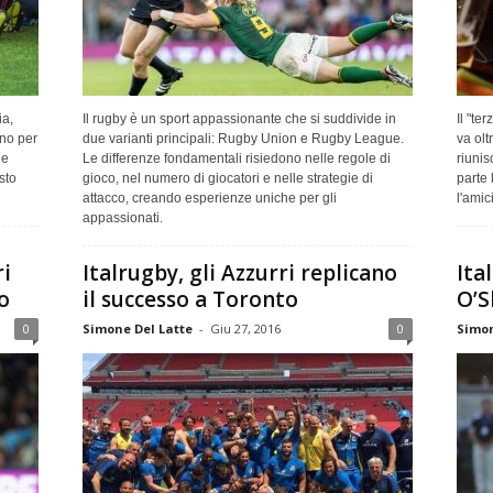
ia,
Il rugby è un sport appassionante che si suddivide in
Il "te
ono per
due varianti principali: Rugby Union e Rugby League.
va oltr
le
Le differenze fondamentali risiedono nelle regole di
riunis
sto
gioco, nel numero di giocatori e nelle strategie di
parte 
attacco, creando esperienze uniche per gli
l'amic
appassionati.
ri
Italrugby, gli Azzurri replicano
Ita
o
il successo a Toronto
O’S
0
Simone Del Latte
-
Giu 27, 2016
0
Simon