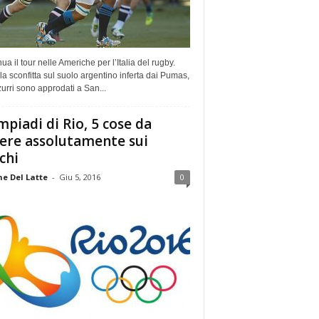
ua il tour nelle Americhe per l’Italia del rugby.
a sconfitta sul suolo argentino inferta dai Pumas,
zurri sono approdati a San...
mpiadi di Rio, 5 cose da
ere assolutamente sui
chi
e Del Latte
-
Giu 5, 2016
0