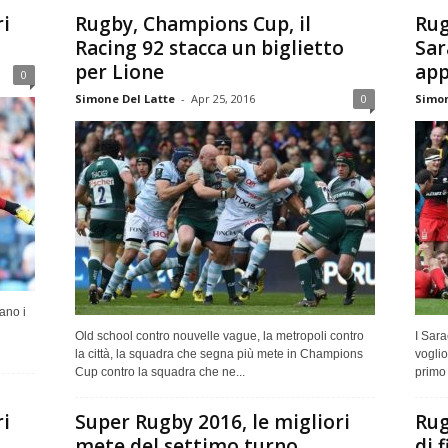
ri
Rugby, Champions Cup, il
Rug
Racing 92 stacca un biglietto
Sar
per Lione
app
0
Simone Del Latte
-
Apr 25, 2016
0
Simon
ano i
Old school contro nouvelle vague, la metropoli contro
I Sara
la città, la squadra che segna più mete in Champions
voglio
Cup contro la squadra che ne...
primo 
ri
Super Rugby 2016, le migliori
Rug
mete del settimo turno
di 