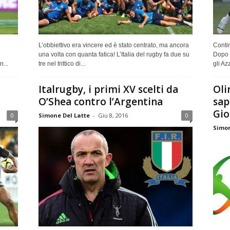
L’obbiettivo era vincere ed è stato centrato, ma ancora
Contin
l
una volta con quanta fatica! L’Italia del rugby fa due su
Dopo l
...
tre nel trittico di...
gli Az
Italrugby, i primi XV scelti da
Oli
O’Shea contro l’Argentina
sap
Gio
0
Simone Del Latte
-
Giu 8, 2016
0
Simon