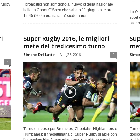
l rugby
I pronostici non sorridono al nuovo ct della nazionale
italiana Conor O’Shea che sabato 11 giugno alle ore
Le Oli
15:45 (20:45 ora italiana) siederà per...
sport 
sfider
ri
Super Rugby 2016, le migliori
Sup
mete del tredicesimo turno
met
Simone Del Latte
-
Mag 26, 2016
0
Simon
0
Turno di riposo per Brumbies, Cheetahs, Highlanders e
Turno 
Hurricanes; il finesettimana di Super Rugby si apre con
dodic