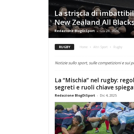
La striscia di imbattibil
New Zealand All Blacks
Redazione BlogDiSport
-
Giu 28, 2026
RUGBY
Home
Altri Sport
Rugby
Notizie sullo sport, sulle competizioni e sui p
La “Mischia” nel rugby: regol
segreti e ruoli chiave spiegat
Redazione BlogDiSport
-
Dic 4, 2025