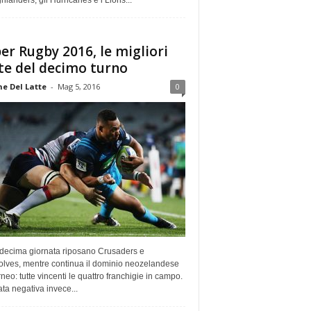
ghlanders, gli Hurricanes e i Lions...
er Rugby 2016, le migliori
e del decimo turno
e Del Latte
-
Mag 5, 2016
0
 decima giornata riposano Crusaders e
lves, mentre continua il dominio neozelandese
rneo: tutte vincenti le quattro franchigie in campo.
ta negativa invece...