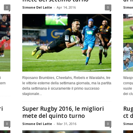
0
Simone Del Latte
-
Apr 14, 2016
0
Simon
i
Riposano Brumbies, Cheetahs, Rebels e Waratahs, tre
Wasps-
tern
le vittorie esterne della settimana giornata, ma la partita
conqui
della settimana è sicuramente il primo successo
vuole 
stagionale...
dei cl
ri
Super Rugby 2016, le migliori
Rug
mete del quinto turno
ct 
0
Simone Del Latte
-
Mar 31, 2016
0
Simon