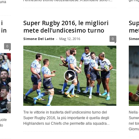
l’ennesimo trionfo neozelandese. A sorridere sono i...
gli Hi
 una
i
Super Rugby 2016, le migliori
Sup
 in
mete dell’undicesimo turno
met
Simone Del Latte
-
Mag 12, 2016
0
Simon
0
Tre le vittorie in trasferta dell’undicesimo turno del
Nella
Super Rugby 2016, la più importante è quella degli
Sunwo
vuole
Highlanders sui Chiefs che permette alla squadra...
nel to
do
Giorna