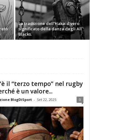
La tradizione dell’Haka: il vero
greto
significato della danza degli All
e
Blacks.
’è il “terzo tempo” nel rugby
erché è un valore...
ione BlogDiSport
-
Set 22, 2025
0