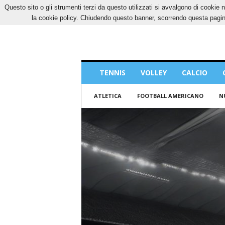
Questo sito o gli strumenti terzi da questo utilizzati si avvalgono di cookie n
SABATO, 8 AGOSTO 2026
CONTATTI
COOK
la cookie policy. Chiudendo questo banner, scorrendo questa pagina
Blog
TENNIS
VOLLEY
CALCIO
di
Sport
ATLETICA
FOOTBALL AMERICANO
N