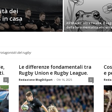
ità dei
 in casa
All Blacks: oltre l’Haka, il se
della loro mentalità vincent
rotagonisiti del rugby
e,
Le differenze fondamentali tra
Cos
i.
Rugby Union e Rugby League.
e p
0
Redazione BlogDiSport
-
Ott 16, 2025
0
Redaz