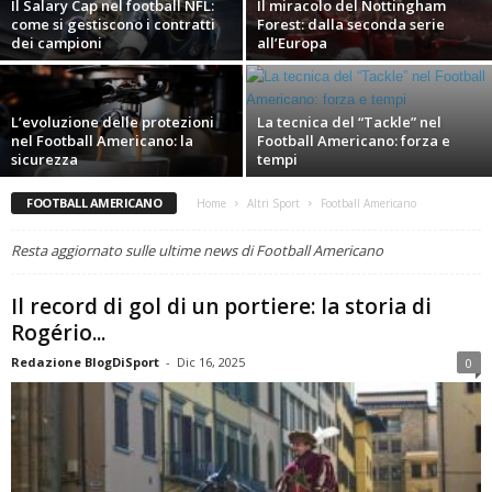
Il Salary Cap nel football NFL:
Il miracolo del Nottingham
come si gestiscono i contratti
Forest: dalla seconda serie
dei campioni
all’Europa
L’evoluzione delle protezioni
La tecnica del “Tackle” nel
nel Football Americano: la
Football Americano: forza e
sicurezza
tempi
FOOTBALL AMERICANO
Home
Altri Sport
Football Americano
Resta aggiornato sulle ultime news di Football Americano
Il record di gol di un portiere: la storia di
Rogério...
Redazione BlogDiSport
-
Dic 16, 2025
0