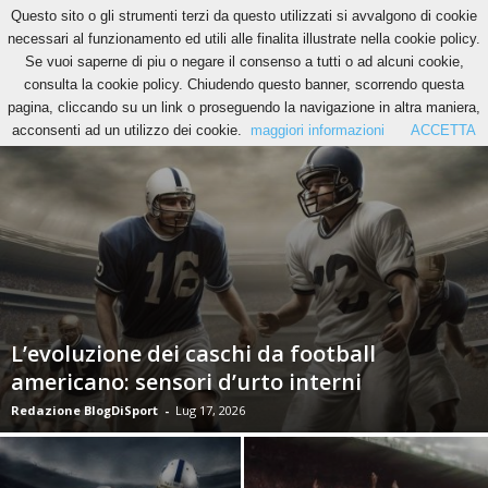
Questo sito o gli strumenti terzi da questo utilizzati si avvalgono di cookie
necessari al funzionamento ed utili alle finalita illustrate nella cookie policy.
Se vuoi saperne di piu o negare il consenso a tutti o ad alcuni cookie,
ATLETICA
FOOTBALL AMERICANO
NUOTO
RUGBY
VELA
consulta la cookie policy. Chiudendo questo banner, scorrendo questa
pagina, cliccando su un link o proseguendo la navigazione in altra maniera,
acconsenti ad un utilizzo dei cookie.
maggiori informazioni
ACCETTA
L’evoluzione dei caschi da football
americano: sensori d’urto interni
Redazione BlogDiSport
-
Lug 17, 2026