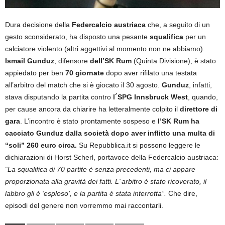
Dura decisione della
Federcalcio austriaca
che, a seguito di un
gesto sconsiderato, ha disposto una pesante
squalifica
per un
calciatore violento (altri aggettivi al momento non ne abbiamo).
Ismail Gunduz
, difensore
dell’SK Rum
(Quinta Divisione), è stato
appiedato per ben
70 giornate
dopo aver rifilato una testata
all’arbitro del match che si è giocato il 30 agosto.
Gunduz
, infatti,
stava disputando la partita contro
l´SPG Innsbruck West
, quando,
per cause ancora da chiarire ha letteralmente colpito il
direttore di
gara
. L’incontro è stato prontamente sospeso e
l’SK Rum ha
cacciato Gunduz dalla società dopo aver inflitto una multa di
“soli” 260 euro circa.
Su Repubblica.it si possono leggere le
dichiarazioni di Horst Scherl, portavoce della Federcalcio austriaca:
“La squalifica di 70 partite è senza precedenti, ma ci appare
proporzionata alla gravità dei fatti. L´arbitro è stato ricoverato, il
labbro gli è ‘esploso’, e la partita è stata interrotta”.
Che dire,
episodi del genere non vorremmo mai raccontarli.