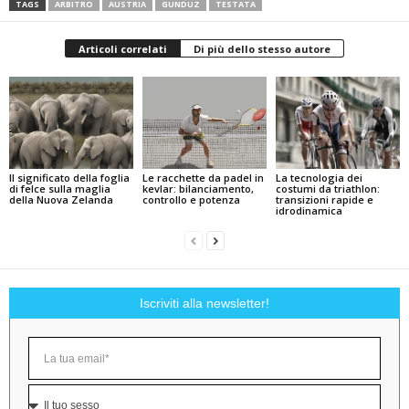
TAGS
ARBITRO
AUSTRIA
GUNDUZ
TESTATA
Articoli correlati
Di più dello stesso autore
Il significato della foglia
Le racchette da padel in
La tecnologia dei
di felce sulla maglia
kevlar: bilanciamento,
costumi da triathlon:
della Nuova Zelanda
controllo e potenza
transizioni rapide e
idrodinamica
Iscriviti alla newsletter!