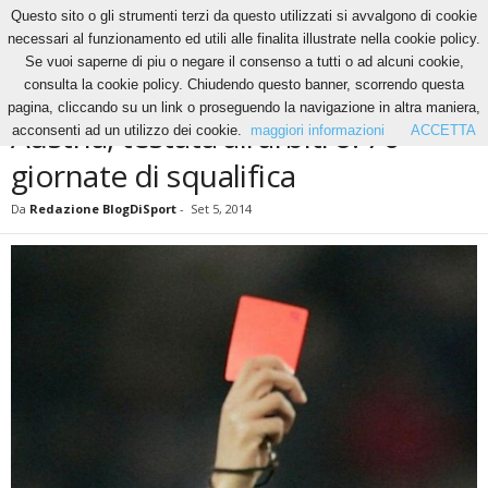
Questo sito o gli strumenti terzi da questo utilizzati si avvalgono di cookie
necessari al funzionamento ed utili alle finalita illustrate nella cookie policy.
Se vuoi saperne di piu o negare il consenso a tutti o ad alcuni cookie,
Home
News
Austria, testata all’arbitro: 70 giornate di squalifica
consulta la cookie policy. Chiudendo questo banner, scorrendo questa
NEWS
pagina, cliccando su un link o proseguendo la navigazione in altra maniera,
Austria, testata all’arbitro: 70
acconsenti ad un utilizzo dei cookie.
maggiori informazioni
ACCETTA
giornate di squalifica
Da
Redazione BlogDiSport
-
Set 5, 2014