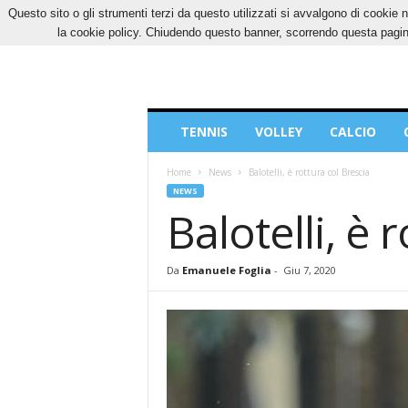
Questo sito o gli strumenti terzi da questo utilizzati si avvalgono di cookie n
GIOVEDÌ, 6 AGOSTO 2026
CONTATTI
COOK
la cookie policy. Chiudendo questo banner, scorrendo questa pagina
Blog
TENNIS
VOLLEY
CALCIO
di
Sport
Home
News
Balotelli, è rottura col Brescia
NEWS
Balotelli, è 
Da
Emanuele Foglia
-
Giu 7, 2020