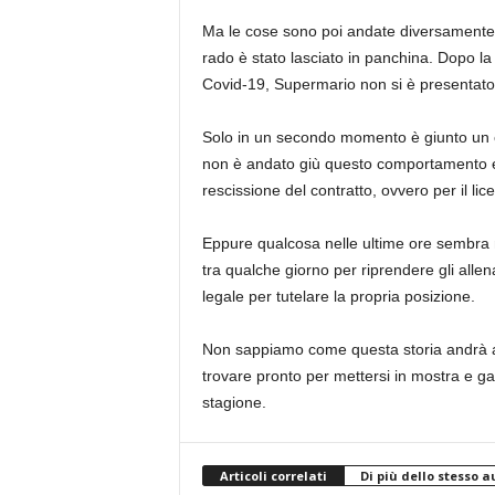
Ma le cose sono poi andate diversamente
rado è stato lasciato in panchina. Dopo la 
Covid-19, Supermario non si è presentato 
Solo in un secondo momento è giunto un ce
non è andato giù questo comportamento e 
rescissione del contratto, ovvero per il li
Eppure qualcosa nelle ultime ore sembra m
tra qualche giorno per riprendere gli alle
legale per tutelare la propria posizione.
Non sappiamo come questa storia andrà a f
trovare pronto per mettersi in mostra e g
stagione.
Articoli correlati
Di più dello stesso a