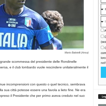
A
D
(sez
C
Mario Balotelli (Ansa)
comu
lor
 La grande scommessa del presidente delle Rondinelle
nell
rsa, e il club lombardo vuole rescindere unilateralmente il
inue incomprensioni con questo o quel tecnico, sembrava
lla sua città potesse essere una favola a lieto fine. Ne era
compreso il Presidente che per primo aveva creduto nel suo
Le