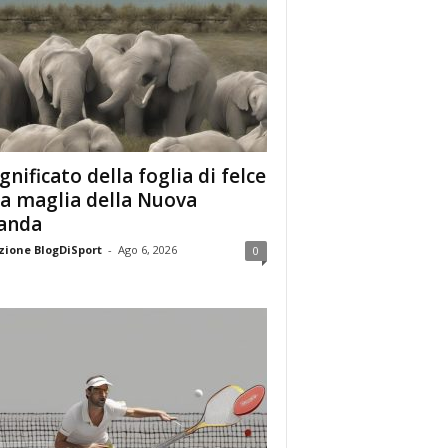
ignificato della foglia di felce
la maglia della Nuova
anda
ione BlogDiSport
-
Ago 6, 2026
0