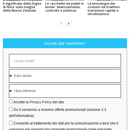
Il significato della foglia
Le racchette da padel in
La tecnologia dei
di felce sulla maglia
kevlar: bilanciamento,
costumi da triathlon:
della Nuova Zelanda
controllo e potenza
transizioni rapide e
idrodinamica
Iscriviti alla newsletter!
Accetto la
Privacy Policy
del sito.
Do il consenso a ricevere offerte promozionali (sezione 3.3
dell'informativa).
Consento al trattamento dei dati per la comunicazione a terzi che li
useranno per inviarmi loro proposte promozionali come precisato