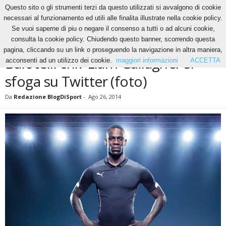
Questo sito o gli strumenti terzi da questo utilizzati si avvalgono di cookie
necessari al funzionamento ed utili alle finalita illustrate nella cookie policy.
Se vuoi saperne di piu o negare il consenso a tutti o ad alcuni cookie,
Home
News
Balotelli chi? Liam Gallagher si sfoga su Twitter (foto)
consulta la cookie policy. Chiudendo questo banner, scorrendo questa
NEWS
pagina, cliccando su un link o proseguendo la navigazione in altra maniera,
Balotelli chi? Liam Gallagher si
acconsenti ad un utilizzo dei cookie.
maggiori informazioni
ACCETTA
sfoga su Twitter (foto)
Da
Redazione BlogDiSport
-
Ago 26, 2014