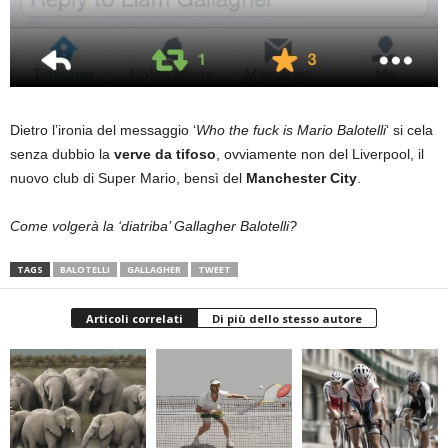
Dietro l’ironia del messaggio ‘
Who the fuck is Mario Balotelli
‘ si cela
senza dubbio la
verve da tifoso
, ovviamente non del Liverpool, il
nuovo club di Super Mario, bensì del
Manchester City
.
Come volgerà la ‘diatriba’ Gallagher Balotelli?
TAGS
BALOTELLI
GALLAGHER
TWEET
Articoli correlati
Di più dello stesso autore