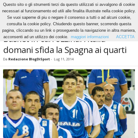
Questo sito o gli strumenti terzi da questo utilizzati si avvalgono di cookie
necessari al funzionamento ed utili alle finalita illustrate nella cookie policy.
Se vuoi saperne di piu o negare il consenso a tutti o ad alcuni cookie,
Home
Altri Sport
Basket in carrozzina: l’Italia domani sfida la Spagna ai quarti
consulta la cookie policy. Chiudendo questo banner, scorrendo questa
ALTRI SPORT
BASKET
NBA
NEWS
pagina, cliccando su un link o proseguendo la navigazione in altra maniera,
Basket in carrozzina: l’Italia
acconsenti ad un utilizzo dei cookie.
maggiori informazioni
ACCETTA
domani sfida la Spagna ai quarti
Da
Redazione BlogDiSport
-
Lug 11, 2014