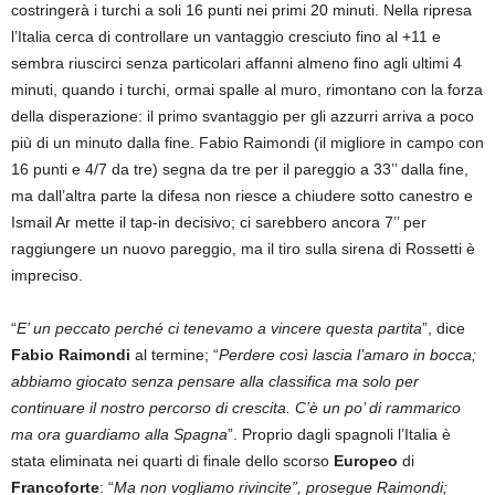
costringerà i turchi a soli 16 punti nei primi 20 minuti. Nella ripresa
l’Italia cerca di controllare un vantaggio cresciuto fino al +11 e
sembra riuscirci senza particolari affanni almeno fino agli ultimi 4
minuti, quando i turchi, ormai spalle al muro, rimontano con la forza
della disperazione: il primo svantaggio per gli azzurri arriva a poco
più di un minuto dalla fine. Fabio Raimondi (il migliore in campo con
16 punti e 4/7 da tre) segna da tre per il pareggio a 33’’ dalla fine,
ma dall’altra parte la difesa non riesce a chiudere sotto canestro e
Ismail Ar mette il tap-in decisivo; ci sarebbero ancora 7’’ per
raggiungere un nuovo pareggio, ma il tiro sulla sirena di Rossetti è
impreciso.
“
E’ un peccato perché ci tenevamo a vincere questa partita
”, dice
Fabio Raimondi
al termine; “
Perdere così lascia l’amaro in bocca;
abbiamo giocato senza pensare alla classifica ma solo per
continuare il nostro percorso di crescita. C’è un po’ di rammarico
ma ora guardiamo alla Spagna
”. Proprio dagli spagnoli l’Italia è
stata eliminata nei quarti di finale dello scorso
Europeo
di
Francoforte
: “
Ma non vogliamo rivincite”, prosegue Raimondi;