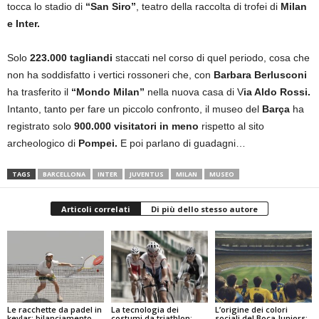
tocca lo stadio di
“San Siro”
, teatro della raccolta di trofei di
Milan
e Inter.
Solo
223.000 tagliandi
staccati nel corso di quel periodo, cosa che
non ha soddisfatto i vertici rossoneri che, con
Barbara Berlusconi
ha trasferito il
“Mondo Milan”
nella nuova casa di V
ia Aldo Rossi.
Intanto, tanto per fare un piccolo confronto, il museo del
Barça
ha
registrato solo
900.000 visitatori in meno
rispetto al sito
archeologico di
Pompei.
E poi parlano di guadagni…
TAGS
BARCELLONA
INTER
JUVENTUS
MILAN
MUSEO
Articoli correlati
Di più dello stesso autore
Le racchette da padel in
La tecnologia dei
L’origine dei colori
kevlar: bilanciamento,
costumi da triathlon:
sociali del Boca Juniors: