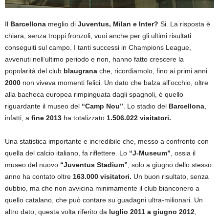
Il
Barcellona
meglio di
Juventus, Milan e Inter?
Si. La risposta è
chiara, senza troppi fronzoli, vuoi anche per gli ultimi risultati
conseguiti sul campo. I tanti successi in Champions League,
avvenuti nell’ultimo periodo e non, hanno fatto crescere la
popolarità del club
blaugrana
che, ricordiamolo, fino ai primi anni
2000
non viveva momenti felici. Un dato che balza all’occhio, oltre
alla bacheca europea rimpinguata dagli spagnoli, è quello
riguardante il museo del
“Camp Nou”
. Lo stadio del
Barcellona
,
infatti, a
fine 2013
ha totalizzato
1.506.022 visitatori.
Una statistica importante e incredibile che, messo a confronto con
quella del calcio italiano, fa riflettere. Lo
“J-Museum”
, ossia il
museo del nuovo
“Juventus Stadium”
, solo a giugno dello stesso
anno ha contato oltre
163.000 visitatori.
Un buon risultato, senza
dubbio, ma che non avvicina minimamente il club bianconero a
quello catalano, che può contare su guadagni ultra-milionari. Un
altro dato, questa volta riferito da
luglio 2011 a giugno 2012
,