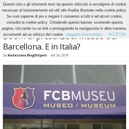
Questo sito o gli strumenti terzi da questo utilizzati si avvalgono di cookie
necessari al funzionamento ed utili alle finalita illustrate nella cookie policy.
Se vuoi saperne di piu o negare il consenso a tutti o ad alcuni cookie,
Home
News
Boom di presenze al Museo del Barcellona. E in Italia?
consulta la cookie policy. Chiudendo questo banner, scorrendo questa
NEWS
pagina, cliccando su un link o proseguendo la navigazione in altra maniera,
Boom di presenze al Museo del
acconsenti ad un utilizzo dei cookie.
maggiori informazioni
ACCETTA
Barcellona. E in Italia?
Da
Redazione BlogDiSport
-
Set 24, 2014