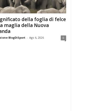
ignificato della foglia di felce
la maglia della Nuova
anda
ione BlogDiSport
-
Ago 6, 2026
0