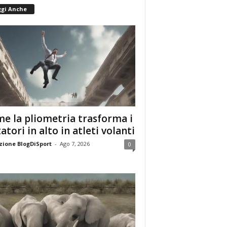
ggi Anche
e la pliometria trasforma i
tatori in alto in atleti volanti
ione BlogDiSport
-
Ago 7, 2026
0