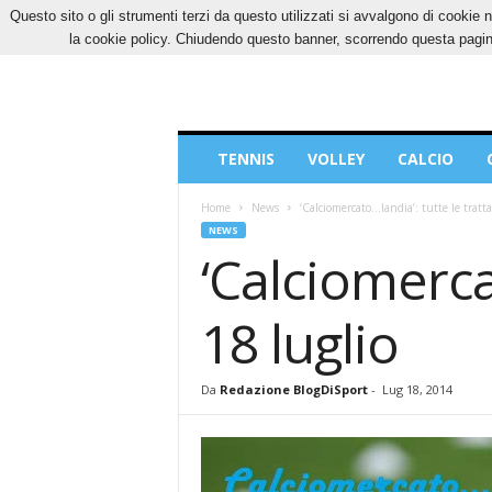
Questo sito o gli strumenti terzi da questo utilizzati si avvalgono di cookie n
SABATO, 8 AGOSTO 2026
CONTATTI
COOK
la cookie policy. Chiudendo questo banner, scorrendo questa pagina
Blog
TENNIS
VOLLEY
CALCIO
di
Sport
Home
News
‘Calciomercato…landia’: tutte le tratta
NEWS
‘Calciomercat
18 luglio
Da
Redazione BlogDiSport
-
Lug 18, 2014