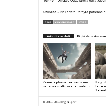
Torino –
Ufficiale Quagliarella dalla Juve
Udinese –
Nell’affare Pereyra potrebbe e
TAGS
CALCIOMERCATO
SERIE A
Articoli correlati
Di più dello stesso a
Come la pliometria trasforma i
Il sign
saltatori in alto in atleti volanti
felce s
Zelan
© 2014 - 2024 Blog di Sport