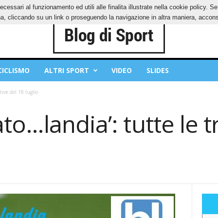
ecessari al funzionamento ed utili alle finalita illustrate nella cookie policy. 
IES
PRIVACY POLICY
, cliccando su un link o proseguendo la navigazione in altra maniera, acconse
CICLISMO
ALTRI SPORT
VIDEO
SLIDES
tive del 18 luglio
o…landia’: tutte le t