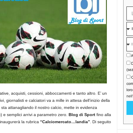
A
D
(sez
C
comu
lor
ative, acquisti, cessioni, abboccamenti e tanto altro. E’ un
nell
i, giornalisti e calciatori va a mille in attesa dell’inizio della
 sta attanagliando il nostro calcio, mette in evidenza
tto) e semplici arrivi a parametro zero.
Blog di Sport
fino alla
, inaugurerà la rubrica
“Calciomercato…landia”
. Di seguito