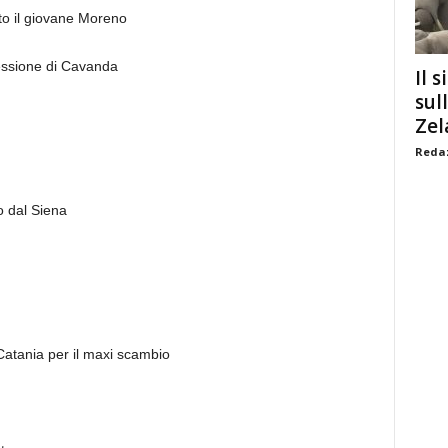
to il giovane Moreno
cessione di Cavanda
Il s
sul
Zel
Redaz
o dal Siena
 Catania per il maxi scambio