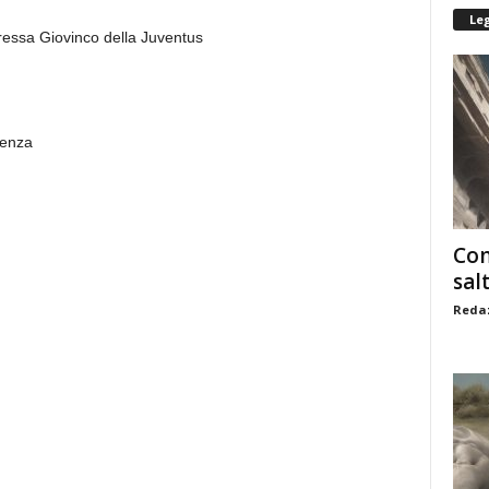
Le
eressa Giovinco della Juventus
senza
Com
sal
Redaz