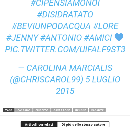
#CIPENSIAMONOI
#DISIDRATATO
#BEVIUNPODACQUA
#LORE
#JENNY
#ANTONIO
#AMICI
PIC.TWITTER.COM/UIFALF9ST3
— CAROLINA MARCIALIS
(@CHRISCAROL99)
5 LUGLIO
2015
TAGS
CASSANO
CRISCITO
GAVETTONE
INSIGNE
VACANZE
Articoli correlati
Di più dello stesso autore