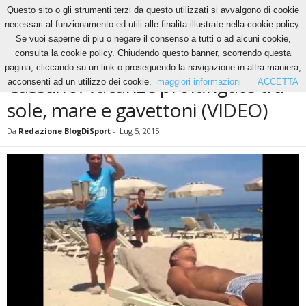
Questo sito o gli strumenti terzi da questo utilizzati si avvalgono di cookie
necessari al funzionamento ed utili alle finalita illustrate nella cookie policy.
Se vuoi saperne di piu o negare il consenso a tutti o ad alcuni cookie,
Home
News
Cassano: vacanze prolungate tra sole, mare e gavettoni (VIDEO)
consulta la cookie policy. Chiudendo questo banner, scorrendo questa
NEWS
pagina, cliccando su un link o proseguendo la navigazione in altra maniera,
Cassano: vacanze prolungate tra
acconsenti ad un utilizzo dei cookie.
maggiori informazioni
ACCETTA
sole, mare e gavettoni (VIDEO)
Da
Redazione BlogDiSport
-
Lug 5, 2015