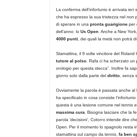
La conferma dell’infortunio è arrivata ieri s
che ha espresso la sua tristezza nel non p
di sperare in una
pronta guarigione
per 
dell’anno: lo
Us Open
. Anche a New York, 
4000 punti
, dei quali la metà non potrà d
Stamattina, il 9 volte vincitore del Rolan
tutore al polso
. Rafa ci ha scherzato un 
orologio per questa stecca”. Inoltre fa s
giorno solo dalla parte del
diritto
, senza 
Ovviamente la parola è passata anche al
ha specificato in cosa consiste l’infortuni
questa è una lesione comune nel tennis ed
massima cura
. Bisogna lasciare che la fer
parola ‘decisioni’, Cotorro intende dire c
Open. Per il momento lo spagnolo resta i
stamattina sul campo da tennis,
fa ben s