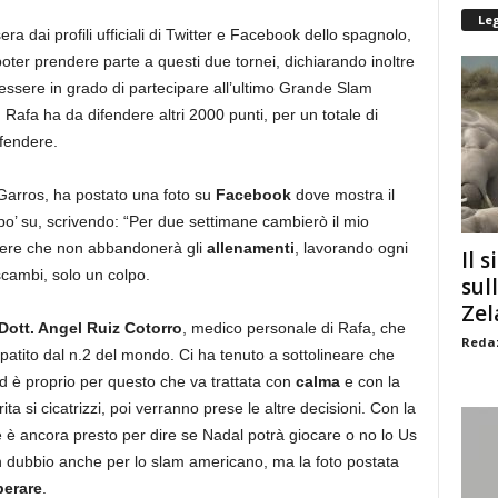
Le
era dai profili ufficiali di Twitter e Facebook dello spagnolo,
oter prendere parte a questi due tornei, dichiarando inoltre
essere in grado di partecipare all’ultimo Grande Slam
Rafa ha da difendere altri 2000 punti, per un totale di
ifendere.
d Garros, ha postato una foto su
Facebook
dove mostra il
po’ su, scrivendo: “Per due settimane cambierò il mio
apere che non abbandonerà gli
allenamenti
, lavorando ogni
Il s
scambi, solo un colpo.
sul
Zel
Dott. Angel Ruiz Cotorro
, medico personale di Rafa, che
Redaz
o patito dal n.2 del mondo. Ci ha tenuto a sottolineare che
 è proprio per questo che va trattata con
calma
e con la
ita si cicatrizzi, poi verranno prese le altre decisioni. Con la
he è ancora presto per dire se Nadal potrà giocare o no lo Us
n dubbio anche per lo slam americano, ma la foto postata
perare
.