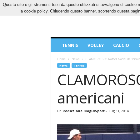
Questo sito o gli strumenti terzi da questo utilizzati si avvalgono di cookie n
VENERDÌ, 7 AGOSTO 2026
CONTATTI
COOK
la cookie policy. Chiudendo questo banner, scorrendo questa pagina
Blog
TENNIS
VOLLEY
CALCIO
di
Sport
Home
News
CLAMOROSO: Rafael Nadal da forfait
NEWS
TENNIS
CLAMOROSO: 
americani
Da
Redazione BlogDiSport
-
Lug 31, 2014