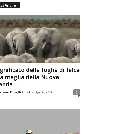
ggi Anche
ignificato della foglia di felce
la maglia della Nuova
anda
ione BlogDiSport
-
Ago 6, 2026
0