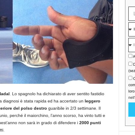
A
D
(sez
C
comu
lor
Nadal
. Lo spagnolo ha dichiarato di aver sentito fastidio
nell
La diagnosi è stata rapida ed ha accertato un
leggero
eriore del polso destro
guaribile in 2/3 settimane. Il
io, perché il maiorchino, l’anno scorso, ha vinto tutti e
est’anno non sarà in grado di difendere i
2000 punti
ti.