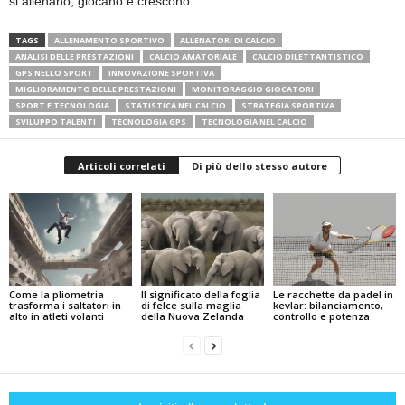
si allenano, giocano e crescono.
TAGS
ALLENAMENTO SPORTIVO
ALLENATORI DI CALCIO
ANALISI DELLE PRESTAZIONI
CALCIO AMATORIALE
CALCIO DILETTANTISTICO
GPS NELLO SPORT
INNOVAZIONE SPORTIVA
MIGLIORAMENTO DELLE PRESTAZIONI
MONITORAGGIO GIOCATORI
SPORT E TECNOLOGIA
STATISTICA NEL CALCIO
STRATEGIA SPORTIVA
SVILUPPO TALENTI
TECNOLOGIA GPS
TECNOLOGIA NEL CALCIO
Articoli correlati
Di più dello stesso autore
Come la pliometria
Il significato della foglia
Le racchette da padel in
trasforma i saltatori in
di felce sulla maglia
kevlar: bilanciamento,
alto in atleti volanti
della Nuova Zelanda
controllo e potenza