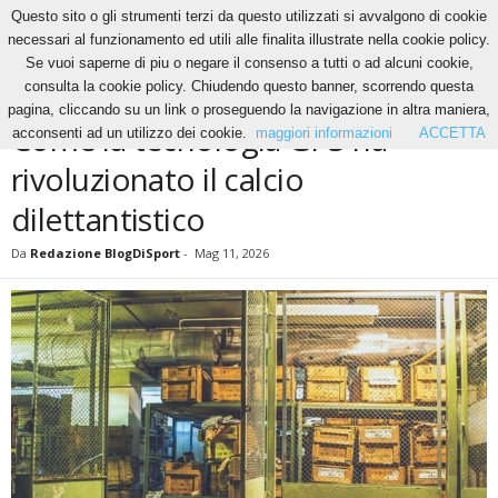
Questo sito o gli strumenti terzi da questo utilizzati si avvalgono di cookie
necessari al funzionamento ed utili alle finalita illustrate nella cookie policy.
Se vuoi saperne di piu o negare il consenso a tutti o ad alcuni cookie,
Home
News
Come la tecnologia GPS ha rivoluzionato il calcio dilettantistico
consulta la cookie policy. Chiudendo questo banner, scorrendo questa
NEWS
pagina, cliccando su un link o proseguendo la navigazione in altra maniera,
Come la tecnologia GPS ha
acconsenti ad un utilizzo dei cookie.
maggiori informazioni
ACCETTA
rivoluzionato il calcio
dilettantistico
Da
Redazione BlogDiSport
-
Mag 11, 2026