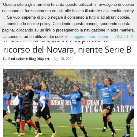
Questo sito o gli strumenti terzi da questo utilizzati si avvalgono di cookie
necessari al funzionamento ed utili alle finalita illustrate nella cookie policy.
Se vuoi saperne di piu o negare il consenso a tutti o ad alcuni cookie,
Home
News
Il Coni ha deciso: respinto il ricorso del Novara, niente Serie B
consulta la cookie policy. Chiudendo questo banner, scorrendo questa
NEWS
pagina, cliccando su un link o proseguendo la navigazione in altra maniera,
Il Coni ha deciso: respinto il
acconsenti ad un utilizzo dei cookie.
maggiori informazioni
ACCETTA
ricorso del Novara, niente Serie B
Da
Redazione BlogDiSport
-
Ago 28, 2014