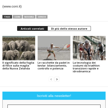
(www.coni.it)
TAGS
CONI
NOVARA
SERIE B
Articoli correlati
Di più dello stesso autore
Il significato della foglia
Le racchette da padel in
La tecnologia dei
di felce sulla maglia
kevlar: bilanciamento,
costumi da triathlon:
della Nuova Zelanda
controllo e potenza
transizioni rapide e
idrodinamica
Iscriviti alla newsletter!