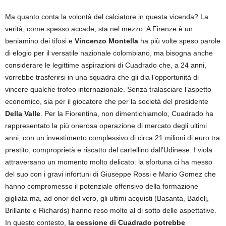
Ma quanto conta la volontà del calciatore in questa vicenda? La
verità, come spesso accade, sta nel mezzo. A Firenze è un
beniamino dei tifosi e
Vincenzo Montella
ha più volte speso parole
di elogio per il versatile nazionale colombiano, ma bisogna anche
considerare le legittime aspirazioni di Cuadrado che, a 24 anni,
vorrebbe trasferirsi in una squadra che gli dia l’opportunità di
vincere qualche trofeo internazionale. Senza tralasciare l’aspetto
economico, sia per il giocatore che per la società del presidente
Della Valle
. Per la Fiorentina, non dimentichiamolo, Cuadrado ha
rappresentato la più onerosa operazione di mercato degli ultimi
anni, con un investimento complessivo di circa 21 milioni di euro tra
prestito, comproprietà e riscatto del cartellino dall’Udinese. I viola
attraversano un momento molto delicato: la sfortuna ci ha messo
del suo con i gravi infortuni di Giuseppe Rossi e Mario Gomez che
hanno compromesso il potenziale offensivo della formazione
gigliata ma, ad onor del vero, gli ultimi acquisti (Basanta, Badelj,
Brillante e Richards) hanno reso molto al di sotto delle aspettative.
In questo contesto,
la cessione di Cuadrado potrebbe