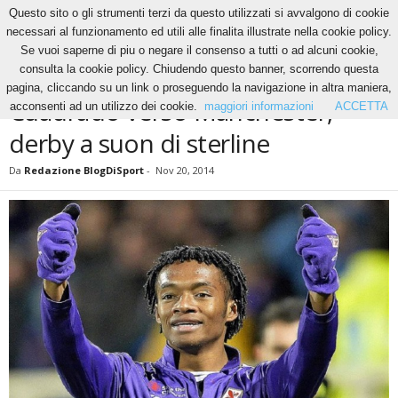
Questo sito o gli strumenti terzi da questo utilizzati si avvalgono di cookie
necessari al funzionamento ed utili alle finalita illustrate nella cookie policy.
Se vuoi saperne di piu o negare il consenso a tutti o ad alcuni cookie,
Home
News
Cuadrado verso Manchester, derby a suon di sterline
consulta la cookie policy. Chiudendo questo banner, scorrendo questa
NEWS
pagina, cliccando su un link o proseguendo la navigazione in altra maniera,
Cuadrado verso Manchester,
acconsenti ad un utilizzo dei cookie.
maggiori informazioni
ACCETTA
derby a suon di sterline
Da
Redazione BlogDiSport
-
Nov 20, 2014