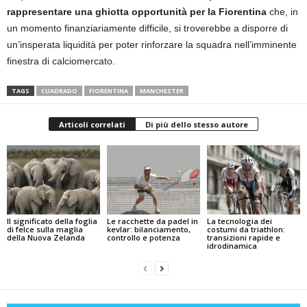
rappresentare una ghiotta opportunità per la Fiorentina
che, in
un momento finanziariamente difficile, si troverebbe a disporre di
un’insperata liquidità per poter rinforzare la squadra nell’imminente
finestra di calciomercato.
TAGS
CUADRADO
FIORENTINA
MANCHESTER
Articoli correlati
Di più dello stesso autore
Il significato della foglia
Le racchette da padel in
La tecnologia dei
di felce sulla maglia
kevlar: bilanciamento,
costumi da triathlon:
della Nuova Zelanda
controllo e potenza
transizioni rapide e
idrodinamica