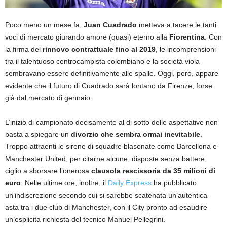
Poco meno un mese fa,
Juan Cuadrado
metteva a tacere le tanti
voci di mercato giurando amore (quasi) eterno alla
Fiorentina
. Con
la firma del
rinnovo contrattuale fino al 2019
, le incomprensioni
tra il talentuoso centrocampista colombiano e la società viola
sembravano essere definitivamente alle spalle. Oggi, però, appare
evidente che il futuro di Cuadrado sarà lontano da Firenze, forse
già dal mercato di gennaio.
L’inizio di campionato decisamente al di sotto delle aspettative non
basta a spiegare un
divorzio che sembra ormai inevitabile
.
Troppo attraenti le sirene di squadre blasonate come Barcellona e
Manchester United, per citarne alcune, disposte senza battere
ciglio a sborsare l’onerosa
clausola rescissoria da 35 milioni di
euro
. Nelle ultime ore, inoltre, il
Daily Express
ha pubblicato
un’indiscrezione secondo cui si sarebbe scatenata un’autentica
asta tra i due club di Manchester, con il City pronto ad esaudire
un’esplicita richiesta del tecnico Manuel Pellegrini.