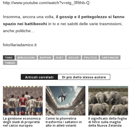
http://www.youtube.com/watch?v=stg_3Rthb-Q
Insomma, ancora una volta,
il gossip e il pettegolezzo si fanno
spazio nei battibecchi
in tv e nei salotti delle varie trasmissioni,
anche politiche…
foto/ilariadamico.it
TAGS
BERLUSCONI
BUFFON
FLIRT
GOSSIP
POLITICA
SANTANCHÉ
TANGO
Articoli correlati
Di più dello stesso autore
La gestione economica
Come la pliometria
Il significato della foglia
degli stadi di proprietà
trasforma i saltatori in
di felce sulla maglia
nel calcio europeo
alto in atleti volanti
della Nuova Zelanda