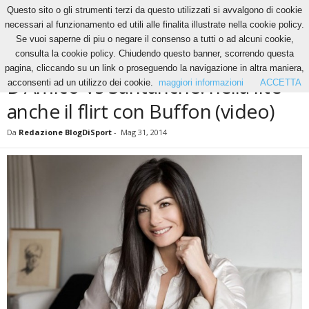
Questo sito o gli strumenti terzi da questo utilizzati si avvalgono di cookie
necessari al funzionamento ed utili alle finalita illustrate nella cookie policy.
Se vuoi saperne di piu o negare il consenso a tutti o ad alcuni cookie,
Home
News
D’Amico Vs Santanché: nella lite anche il flirt con Buffon (video)
consulta la cookie policy. Chiudendo questo banner, scorrendo questa
NEWS
pagina, cliccando su un link o proseguendo la navigazione in altra maniera,
D’Amico Vs Santanché: nella lite
acconsenti ad un utilizzo dei cookie.
maggiori informazioni
ACCETTA
anche il flirt con Buffon (video)
Da
Redazione BlogDiSport
-
Mag 31, 2014