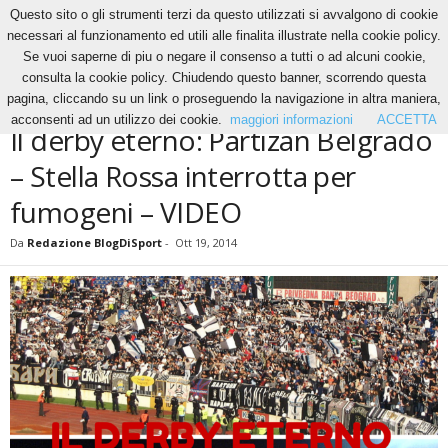
Questo sito o gli strumenti terzi da questo utilizzati si avvalgono di cookie
necessari al funzionamento ed utili alle finalita illustrate nella cookie policy.
Se vuoi saperne di piu o negare il consenso a tutti o ad alcuni cookie,
Home
News
Il derby eterno: Partizan Belgrado – Stella Rossa interrotta per fumogeni
consulta la cookie policy. Chiudendo questo banner, scorrendo questa
–...
pagina, cliccando su un link o proseguendo la navigazione in altra maniera,
NEWS
acconsenti ad un utilizzo dei cookie.
maggiori informazioni
ACCETTA
Il derby eterno: Partizan Belgrado
– Stella Rossa interrotta per
fumogeni – VIDEO
Da
Redazione BlogDiSport
-
Ott 19, 2014