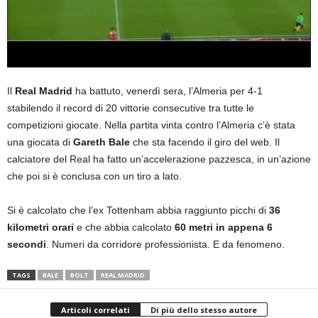
Il
Real Madrid
ha battuto, venerdì sera, l’Almeria per 4-1
stabilendo il record di 20 vittorie consecutive tra tutte le
competizioni giocate. Nella partita vinta contro l’Almeria c’è stata
una giocata di
Gareth Bale
che sta facendo il giro del web. Il
calciatore del Real ha fatto un’accelerazione pazzesca, in un’azione
che poi si è conclusa con un tiro a lato.
Si è calcolato che l’ex Tottenham abbia raggiunto picchi di
36
kilometri orari
e che abbia calcolato
60 metri in appena 6
secondi
. Numeri da corridore professionista. E da fenomeno.
TAGS
BALE
BOLT
REAL MADRID
Articoli correlati
Di più dello stesso autore