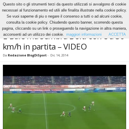
Questo sito o gli strumenti terzi da questo utilizzati si avvalgono di cookie
necessari al funzionamento ed utili alle finalita illustrate nella cookie policy.
Se vuoi saperne di piu o negare il consenso a tutti o ad alcuni cookie,
Home
News
È Bale ma sembra Bolt: corre a 36 km/h in partita –...
consulta la cookie policy. Chiudendo questo banner, scorrendo questa
NEWS
pagina, cliccando su un link o proseguendo la navigazione in altra maniera,
È Bale ma sembra Bolt: corre a 36
acconsenti ad un utilizzo dei cookie.
maggiori informazioni
ACCETTA
km/h in partita – VIDEO
Da
Redazione BlogDiSport
-
Dic 14, 2014