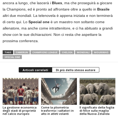
ancora a lungo, che lascerà i
Blues
, ma che proseguirà a giocare
la Champions, ed è pronto ad affrontare oltre a quello in
Brasile
altri due mondiali. La telenovela è appena iniziata e non terminerà
di certo qui. Lo
Special one
è un maestro non soltanto come
allenatore, ma anche come intrattenitore, e ci ha abituato a grandi
show con le sue dichiarazioni. Non ci resta che aspettare la
prossima conferenza.
TAGS
CAMERUN
CHAMPIONS LEAGUE
CHELSEA
MONDIALI
MOURINHO
SPECIAL ONE
Articoli correlati
Di più dello stesso autore
La gestione economica
Come la pliometria
Il significato della foglia
degli stadi di proprietà
trasforma i saltatori in
di felce sulla maglia
nel calcio europeo
alto in atleti volanti
della Nuova Zelanda