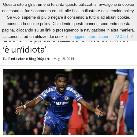
Questo sito o gli strumenti terzi da questo utilizzati si avvalgono di cookie
necessari al funzionamento ed utili alle finalita illustrate nella cookie policy.
Se vuoi saperne di piu o negare il consenso a tutti o ad alcuni cookie,
Home
News
Eto’o replica stizzito a Mourinho: ‘è un’idiota’
consulta la cookie policy. Chiudendo questo banner, scorrendo questa
NEWS
pagina, cliccando su un link o proseguendo la navigazione in altra maniera,
Eto’o replica stizzito a Mourinho:
acconsenti ad un utilizzo dei cookie.
maggiori informazioni
ACCETTA
‘è un’idiota’
Da
Redazione BlogDiSport
-
Mag 15, 2014