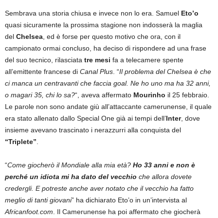
Sembrava una storia chiusa e invece non lo era. Samuel
Eto’o
quasi sicuramente la prossima stagione non indosserà la maglia
del
Chelsea
, ed è forse per questo motivo che ora, con il
campionato ormai concluso, ha deciso di rispondere ad una frase
del suo tecnico, rilasciata
tre mesi
fa a telecamere spente
all’emittente francese di
Canal Plus
. “
Il problema del Chelsea è che
ci manca un centravanti che faccia goal. Ne ho uno ma ha 32 anni,
o magari 35, chi lo sa?
“, aveva affermato
Mourinho
il 25 febbraio.
Le parole non sono andate giù all’attaccante camerunense, il quale
era stato allenato dallo Special One già ai tempi dell’
Inter
, dove
insieme avevano trascinato i nerazzurri alla conquista del
“Triplete”
.
“
Come giocherò il Mondiale alla mia età?
Ho 33 anni e non è
perché un idiota mi ha dato del vecchio
che allora dovete
credergli. E potreste anche aver notato che il vecchio ha fatto
meglio di tanti giovani
” ha dichiarato Eto’o in un’intervista al
Africanfoot.com
. Il Camerunense ha poi affermato che giocherà