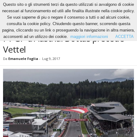
Questo sito o gli strumenti terzi da questo utilizzati si avvalgono di cookie
necessari al funzionamento ed utili alle finalita illustrate nella cookie policy.
Se vuoi saperne di piu o negare il consenso a tutti o ad alcuni cookie,
Home
News
F1 GP d’Austria: Bottas precede Vettel
consulta la cookie policy. Chiudendo questo banner, scorrendo questa
NEWS
pagina, cliccando su un link o proseguendo la navigazione in altra maniera,
F1 GP d’Austria: Bottas precede
acconsenti ad un utilizzo dei cookie.
maggiori informazioni
ACCETTA
Vettel
Da
Emanuele Foglia
-
Lug 9, 2017