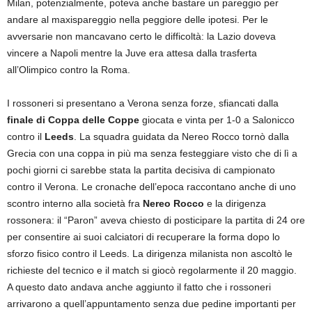
Milan, potenzialmente, poteva anche bastare un pareggio per
andare al maxispareggio nella peggiore delle ipotesi. Per le
avversarie non mancavano certo le difficoltà: la Lazio doveva
vincere a Napoli mentre la Juve era attesa dalla trasferta
all’Olimpico contro la Roma.
I rossoneri si presentano a Verona senza forze, sfiancati dalla
finale di Coppa delle Coppe
giocata e vinta per 1-0 a Salonicco
contro il
Leeds
. La squadra guidata da Nereo Rocco tornò dalla
Grecia con una coppa in più ma senza festeggiare visto che di lì a
pochi giorni ci sarebbe stata la partita decisiva di campionato
contro il Verona. Le cronache dell’epoca raccontano anche di uno
scontro interno alla società fra
Nereo Rocco
e la dirigenza
rossonera: il “Paron” aveva chiesto di posticipare la partita di 24 ore
per consentire ai suoi calciatori di recuperare la forma dopo lo
sforzo fisico contro il Leeds. La dirigenza milanista non ascoltò le
richieste del tecnico e il match si giocò regolarmente il 20 maggio.
A questo dato andava anche aggiunto il fatto che i rossoneri
arrivarono a quell’appuntamento senza due pedine importanti per