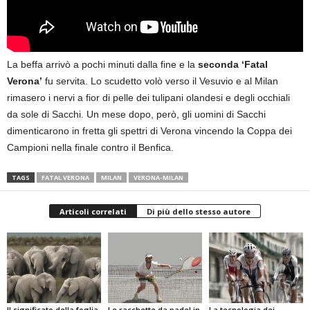
La beffa arrivò a pochi minuti dalla fine e la
seconda ‘Fatal
Verona’
fu servita. Lo scudetto volò verso il Vesuvio e al Milan
rimasero i nervi a fior di pelle dei tulipani olandesi e degli occhiali
da sole di Sacchi. Un mese dopo, però, gli uomini di Sacchi
dimenticarono in fretta gli spettri di Verona vincendo la Coppa dei
Campioni nella finale contro il Benfica.
TAGS
FATAL VERONA
MILAN
VERONA-MILAN
Articoli correlati
Di più dello stesso autore
Il significato della foglia
Le racchette da padel in
La tecnologia dei