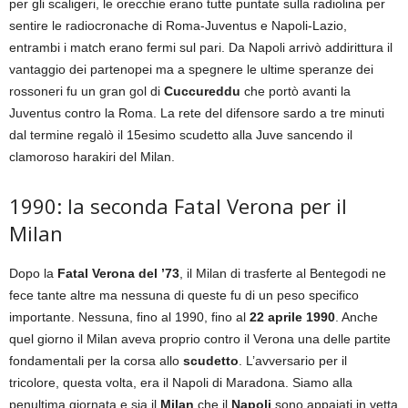
per gli scaligeri, le orecchie erano tutte puntate sulla radiolina per
sentire le radiocronache di Roma-Juventus e Napoli-Lazio,
entrambi i match erano fermi sul pari. Da Napoli arrivò addirittura il
vantaggio dei partenopei ma a spegnere le ultime speranze dei
rossoneri fu un gran gol di
Cuccureddu
che portò avanti la
Juventus contro la Roma. La rete del difensore sardo a tre minuti
dal termine regalò il 15esimo scudetto alla Juve sancendo il
clamoroso harakiri del Milan.
1990: la seconda Fatal Verona per il
Milan
Dopo la
Fatal Verona del ’73
, il Milan di trasferte al Bentegodi ne
fece tante altre ma nessuna di queste fu di un peso specifico
importante. Nessuna, fino al 1990, fino al
22 aprile 1990
. Anche
quel giorno il Milan aveva proprio contro il Verona una delle partite
fondamentali per la corsa allo
scudetto
. L’avversario per il
tricolore, questa volta, era il Napoli di Maradona. Siamo alla
penultima giornata e sia il
Milan
che il
Napoli
sono appaiati in vetta