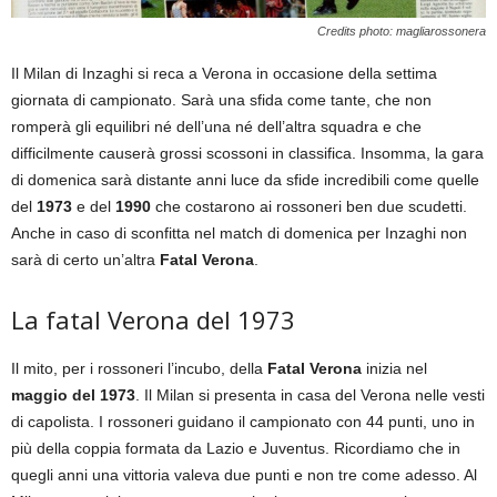
Credits photo: magliarossonera
Il Milan di Inzaghi si reca a Verona in occasione della settima
giornata di campionato. Sarà una sfida come tante, che non
romperà gli equilibri né dell’una né dell’altra squadra e che
difficilmente causerà grossi scossoni in classifica. Insomma, la gara
di domenica sarà distante anni luce da sfide incredibili come quelle
del
1973
e del
1990
che costarono ai rossoneri ben due scudetti.
Anche in caso di sconfitta nel match di domenica per Inzaghi non
sarà di certo un’altra
Fatal Verona
.
La fatal Verona del 1973
Il mito, per i rossoneri l’incubo, della
Fatal Verona
inizia nel
maggio del 1973
. Il Milan si presenta in casa del Verona nelle vesti
di capolista. I rossoneri guidano il campionato con 44 punti, uno in
più della coppia formata da Lazio e Juventus. Ricordiamo che in
quegli anni una vittoria valeva due punti e non tre come adesso. Al