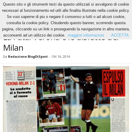
Questo sito o gli strumenti terzi da questo utilizzati si avvalgono di cookie
necessari al funzionamento ed utili alle finalita illustrate nella cookie policy.
Se vuoi saperne di piu o negare il consenso a tutti o ad alcuni cookie,
Home
News
La Fatal Verona e le disfatte del Milan
consulta la cookie policy. Chiudendo questo banner, scorrendo questa
NEWS
pagina, cliccando su un link o proseguendo la navigazione in altra maniera,
La Fatal Verona e le disfatte del
acconsenti ad un utilizzo dei cookie.
maggiori informazioni
ACCETTA
Milan
Da
Redazione BlogDiSport
-
Ott 16, 2014