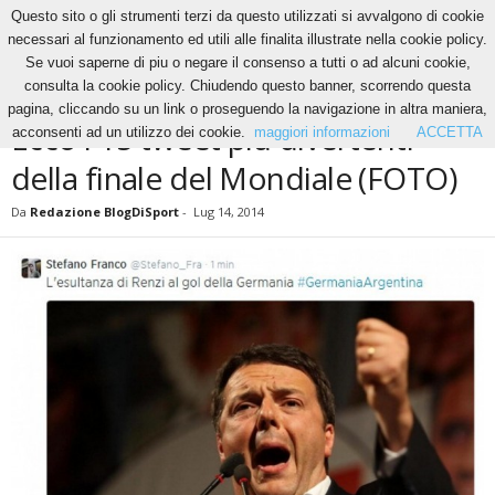
Questo sito o gli strumenti terzi da questo utilizzati si avvalgono di cookie
necessari al funzionamento ed utili alle finalita illustrate nella cookie policy.
Se vuoi saperne di piu o negare il consenso a tutti o ad alcuni cookie,
Home
News
Ecco i 15 tweet più divertenti della finale del Mondiale (FOTO)
consulta la cookie policy. Chiudendo questo banner, scorrendo questa
NEWS
pagina, cliccando su un link o proseguendo la navigazione in altra maniera,
Ecco i 15 tweet più divertenti
acconsenti ad un utilizzo dei cookie.
maggiori informazioni
ACCETTA
della finale del Mondiale (FOTO)
Da
Redazione BlogDiSport
-
Lug 14, 2014