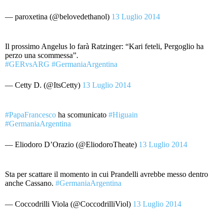
— paroxetina (@belovedethanol)
13 Luglio 2014
Il prossimo Angelus lo farà Ratzinger: “Kari feteli, Pergoglio ha
perzo una scommessa”.
#GERvsARG
#GermaniaArgentina
— Cetty D. (@ItsCetty)
13 Luglio 2014
#PapaFrancesco
ha scomunicato
#Higuain
#GermaniaArgentina
— Eliodoro D’Orazio (@EliodoroTheate)
13 Luglio 2014
Sta per scattare il momento in cui Prandelli avrebbe messo dentro
anche Cassano.
#GermaniaArgentina
— Coccodrilli Viola (@CoccodrilliViol)
13 Luglio 2014