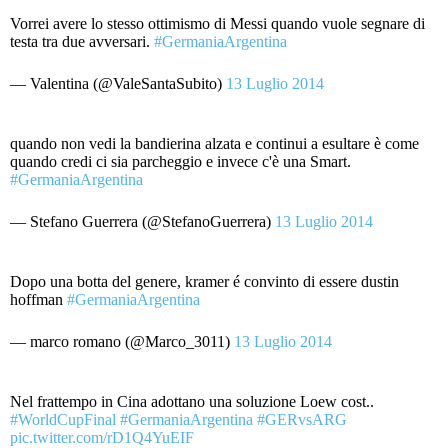
Vorrei avere lo stesso ottimismo di Messi quando vuole segnare di
testa tra due avversari.
#GermaniaArgentina
— Valentina (@ValeSantaSubito)
13 Luglio 2014
quando non vedi la bandierina alzata e continui a esultare è come
quando credi ci sia parcheggio e invece c'è una Smart.
#GermaniaArgentina
— Stefano Guerrera (@StefanoGuerrera)
13 Luglio 2014
Dopo una botta del genere, kramer é convinto di essere dustin
hoffman
#GermaniaArgentina
— marco romano (@Marco_3011)
13 Luglio 2014
Nel frattempo in Cina adottano una soluzione Loew cost..
#WorldCupFinal
#GermaniaArgentina
#GERvsARG
pic.twitter.com/rD1Q4YuEIF