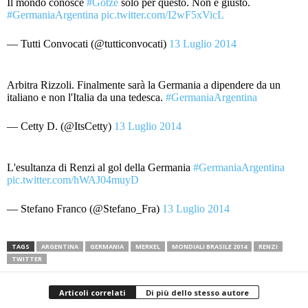
Il mondo conosce
#Gotze
solo per questo. Non è giusto.
#GermaniaArgentina
pic.twitter.com/I2wF5xVicL
— Tutti Convocati (@tutticonvocati)
13 Luglio 2014
Arbitra Rizzoli. Finalmente sarà la Germania a dipendere da un
italiano e non l'Italia da una tedesca.
#GermaniaArgentina
— Cetty D. (@ItsCetty)
13 Luglio 2014
L'esultanza di Renzi al gol della Germania
#GermaniaArgentina
pic.twitter.com/hWAJ04muyD
— Stefano Franco (@Stefano_Fra)
13 Luglio 2014
TAGS
ARGENTINA
GERMANIA
MERKEL
MONDIALI BRASILE 2014
RENZI
TWITTER
Articoli correlati
Di più dello stesso autore