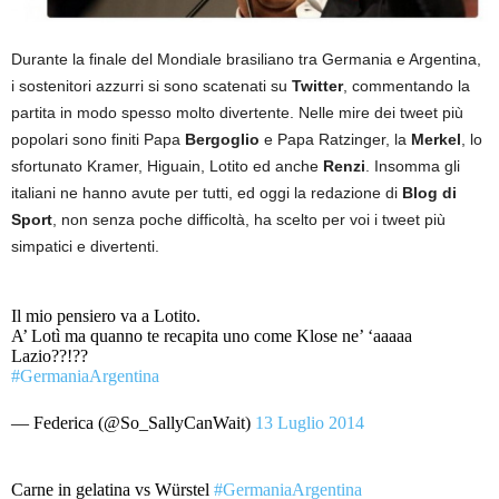
Durante la finale del Mondiale brasiliano tra Germania e Argentina,
i sostenitori azzurri si sono scatenati su
Twitter
, commentando la
partita in modo spesso molto divertente. Nelle mire dei tweet più
popolari sono finiti Papa
Bergoglio
e Papa Ratzinger, la
Merkel
, lo
sfortunato Kramer, Higuain, Lotito ed anche
Renzi
. Insomma gli
italiani ne hanno avute per tutti, ed oggi la redazione di
Blog di
Sport
, non senza poche difficoltà, ha scelto per voi i tweet più
simpatici e divertenti.
Il mio pensiero va a Lotito.
A’ Lotì ma quanno te recapita uno come Klose ne’ ‘aaaaa
Lazio??!??
#GermaniaArgentina
— Federica (@So_SallyCanWait)
13 Luglio 2014
Carne in gelatina vs Würstel
#GermaniaArgentina