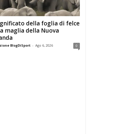
ignificato della foglia di felce
la maglia della Nuova
anda
ione BlogDiSport
-
Ago 6, 2026
0