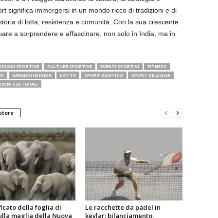
ort significa immergersi in un mondo ricco di tradizioni e di
toria di lotta, resistenza e comunità. Con la sua crescente
nuare a sorprendere e affascinare, non solo in India, ma in
ZIONI SPORTIVE
CULTURE SPORTIVE
EVENTI SPORTIVI
FITNESS
DI
KABADDI IN INDIA
LOTTA
SPORT ASIATICO
SPORT DELL'ASIA
IONI CULTURALI
utore
ificato della foglia di
Le racchette da padel in
ulla maglia della Nuova
kevlar: bilanciamento,