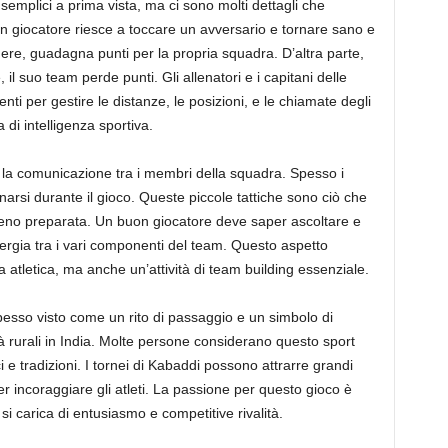
mplici a prima vista, ma ci sono molti dettagli che
un giocatore riesce a toccare un avversario e tornare sano e
ere, guadagna punti per la propria squadra. D’altra parte,
il suo team perde punti. Gli allenatori e i capitani delle
nti per gestire le distanze, le posizioni, e le chiamate degli
di intelligenza sportiva.
a comunicazione tra i membri della squadra. Spesso i
narsi durante il gioco. Queste piccole tattiche sono ciò che
eno preparata. Un buon giocatore deve saper ascoltare e
rgia tra i vari componenti del team. Questo aspetto
 atletica, ma anche un’attività di team building essenziale.
spesso visto come un rito di passaggio e un simbolo di
 rurali in India. Molte persone considerano questo sport
 e tradizioni. I tornei di Kabaddi possono attrarre grandi
per incoraggiare gli atleti. La passione per questo gioco è
 si carica di entusiasmo e competitive rivalità.