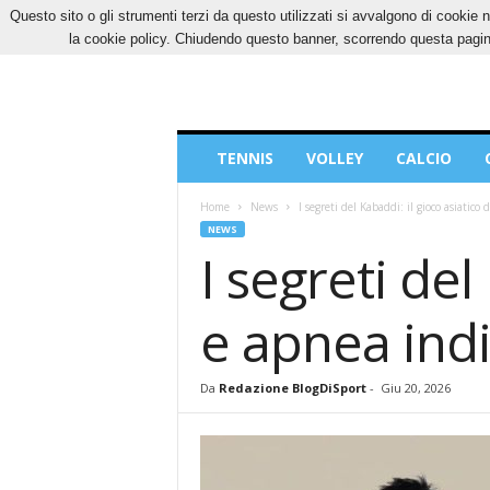
Questo sito o gli strumenti terzi da questo utilizzati si avvalgono di cookie n
SABATO, 8 AGOSTO 2026
CONTATTI
COOK
la cookie policy. Chiudendo questo banner, scorrendo questa pagina
Blog
TENNIS
VOLLEY
CALCIO
di
Sport
Home
News
I segreti del Kabaddi: il gioco asiatico
NEWS
I segreti del
e apnea ind
Da
Redazione BlogDiSport
-
Giu 20, 2026