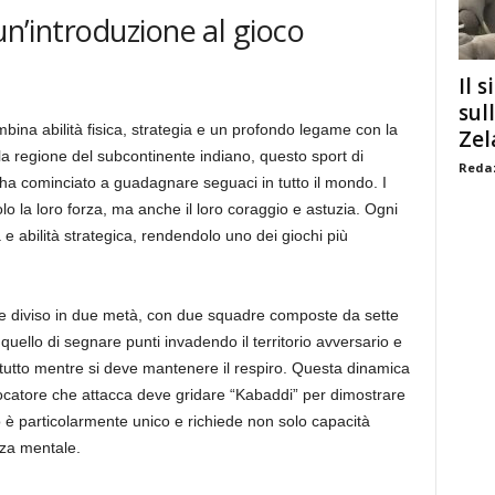
un’introduzione al gioco
Il s
sul
bina abilità fisica, strategia e un profondo legame con la
Zel
lla regione del subcontinente indiano, questo sport di
Redaz
ha cominciato a guadagnare seguaci in tutto il mondo. I
o la loro forza, ma anche il loro coraggio e astuzia. Ogni
e abilità strategica, rendendolo uno dei giochi più
re diviso in due metà, con due squadre composte da sette
 quello di segnare punti invadendo il territorio avversario e
il tutto mentre si deve mantenere il respiro. Questa dinamica
ocatore che attacca deve gridare “Kabaddi” per dimostrare
 è particolarmente unico e richiede non solo capacità
nza mentale.