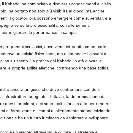
 il Kabaddi ha cominciato a ricevere riconoscimenti a livello
o, ha portato non solo più visibilità al gioco, ma anche
talenti. I giocatori ora possono emergere come superstar, e a
mpegno verso la professionalità, con allenamenti
a per migliorare le performance in campo.
ei programmi scolastici, dove viene introdotto come parte
omuove un’attività fisica sana, ma aiuta anche i giovani a
plina e rispetto. La pratica del Kabaddi in età giovanile
are le proprie abilità atletiche, costruendo una base solida
baddi è ancora un gioco che deve confrontarsi con delle
i infrastrutture adeguate. Tuttavia, la determinazione di
re questi problemi, e ci sono molti sforzi in atto per rendere
rammi di formazione e i campi di allenamento stanno iniziando
adizionale ha un futuro luminoso da esplorare e sviluppare.
oco; è un viaggio attraverso la cultura, la strategia e