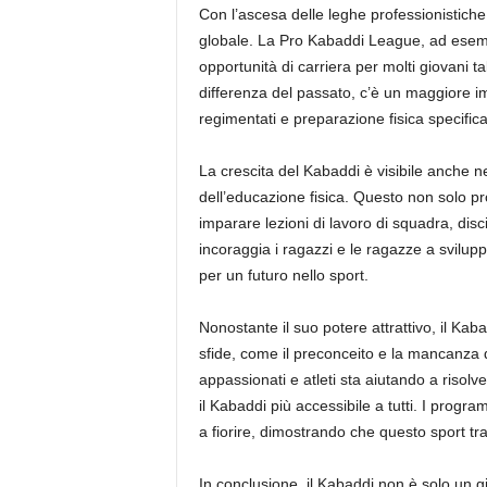
Con l’ascesa delle leghe professionistiche,
globale. La Pro Kabaddi League, ad esempi
opportunità di carriera per molti giovani 
differenza del passato, c’è un maggiore i
regimentati e preparazione fisica specific
La crescita del Kabaddi è visibile anche n
dell’educazione fisica. Questo non solo pr
imparare lezioni di lavoro di squadra, disci
incoraggia i ragazzi e le ragazze a svilupp
per un futuro nello sport.
Nonostante il suo potere attrattivo, il Ka
sfide, come il preconceito e la mancanza d
appassionati e atleti sta aiutando a risolve
il Kabaddi più accessibile a tutti. I prog
a fiorire, dimostrando che questo sport tr
In conclusione, il Kabaddi non è solo un gi