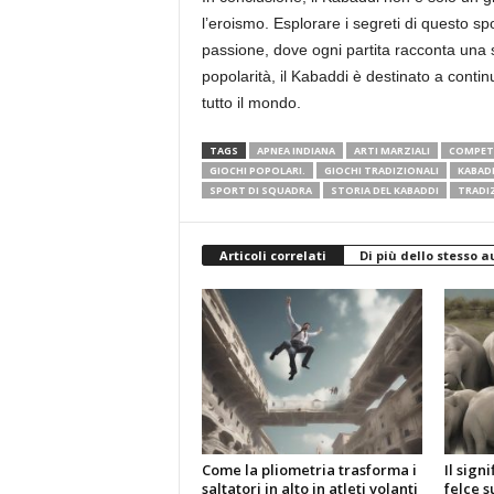
l’eroismo. Esplorare i segreti di questo sp
passione, dove ogni partita racconta una s
popolarità, il Kabaddi è destinato a conti
tutto il mondo.
TAGS
APNEA INDIANA
ARTI MARZIALI
COMPETI
GIOCHI POPOLARI.
GIOCHI TRADIZIONALI
KABAD
SPORT DI SQUADRA
STORIA DEL KABADDI
TRADIZ
Articoli correlati
Di più dello stesso a
Come la pliometria trasforma i
Il sign
saltatori in alto in atleti volanti
felce s