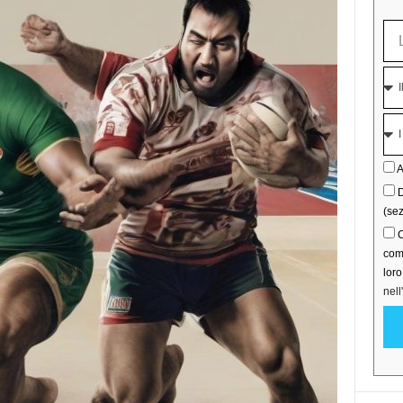
A
D
(sez
C
comu
lor
nell