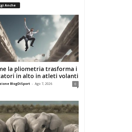
ggi Anche
e la pliometria trasforma i
tatori in alto in atleti volanti
ione BlogDiSport
-
Ago 7, 2026
0