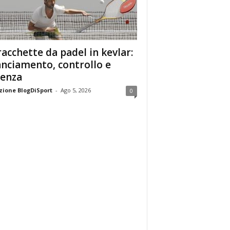
racchette da padel in kevlar:
anciamento, controllo e
enza
ione BlogDiSport
-
Ago 5, 2026
0