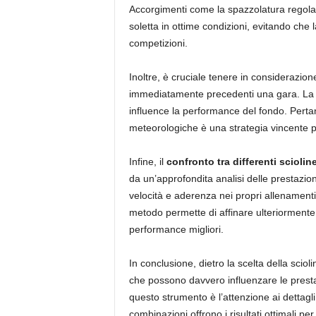
Accorgimenti come la spazzolatura regola
soletta in ottime condizioni, evitando che l
competizioni.
Inoltre, è cruciale tenere in considerazio
immediatamente precedenti una gara. La 
influence la performance del fondo. Pertan
meteorologiche è una strategia vincente pe
Infine, il
confronto tra differenti sciolin
da un’approfondita analisi delle prestazioni
velocità e aderenza nei propri allenamenti,
metodo permette di affinare ulteriormente
performance migliori.
In conclusione, dietro la scelta della scioli
che possono davvero influenzare le prestaz
questo strumento è l’attenzione ai dettagl
combinazioni offrono i risultati ottimali pe