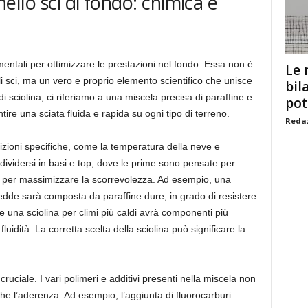
 nello sci di fondo: chimica e
entali per ottimizzare le prestazioni nel fondo. Essa non è
Le 
 sci, ma un vero e proprio elemento scientifico che unisce
bil
i sciolina, ci riferiamo a una miscela precisa di paraffine e
pot
tire una sciata fluida e rapida su ogni tipo di terreno.
Redaz
zioni specifiche, come la temperatura della neve e
ddividersi in basi e top, dove le prime sono pensate per
 per massimizzare la scorrevolezza. Ad esempio, una
edde sarà composta da paraffine dure, in grado di resistere
 una sciolina per climi più caldi avrà componenti più
uidità. La corretta scelta della sciolina può significare la
ruciale. I vari polimeri e additivi presenti nella miscela non
he l’aderenza. Ad esempio, l’aggiunta di fluorocarburi