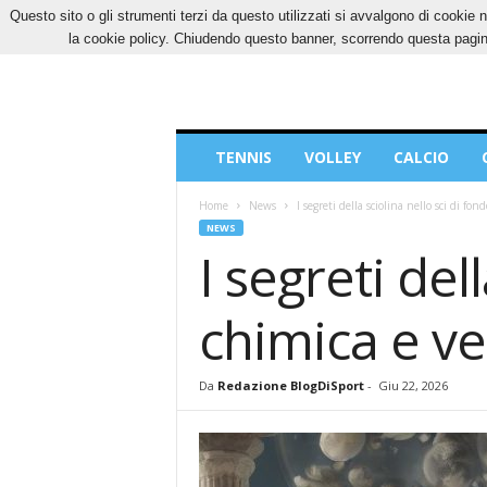
Questo sito o gli strumenti terzi da questo utilizzati si avvalgono di cookie n
GIOVEDÌ, 6 AGOSTO 2026
CONTATTI
COOK
la cookie policy. Chiudendo questo banner, scorrendo questa pagina
Blog
TENNIS
VOLLEY
CALCIO
di
Sport
Home
News
I segreti della sciolina nello sci di fon
NEWS
I segreti del
chimica e ve
Da
Redazione BlogDiSport
-
Giu 22, 2026