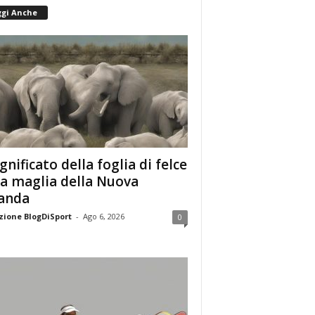
ggi Anche
ignificato della foglia di felce
la maglia della Nuova
anda
ione BlogDiSport
-
Ago 6, 2026
0