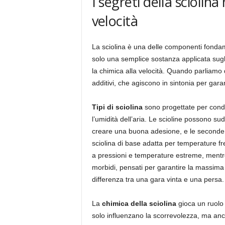
I segreti della sciolina
velocità
La sciolina è una delle componenti fondam
solo una semplice sostanza applicata sugli
la chimica alla velocità. Quando parliamo d
additivi, che agiscono in sintonia per garan
Tipi di sciolina
sono progettate per condi
l’umidità dell’aria. Le scioline possono su
creare una buona adesione, e le seconde
sciolina di base adatta per temperature fr
a pressioni e temperature estreme, mentre
morbidi, pensati per garantire la massima fl
differenza tra una gara vinta e una persa.
La
chimica della sciolina
gioca un ruolo c
solo influenzano la scorrevolezza, ma anc