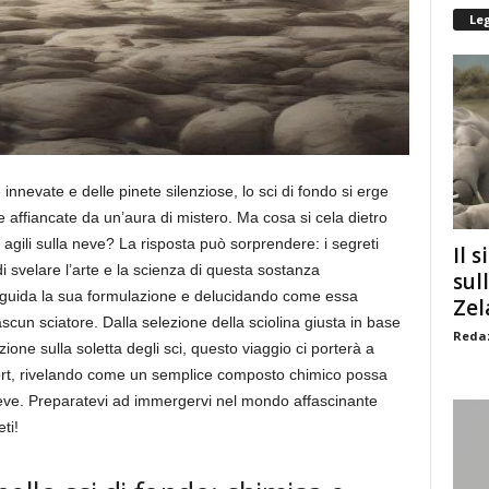
Le
 innevate e delle pinete silenziose, lo sci di fondo si erge
e affiancate da un’aura di mistero. Ma cosa si cela dietro
 agili sulla neve? La risposta può sorprendere: i segreti
Il s
di svelare l’arte e la scienza di questa sostanza
sul
 guida la sua formulazione e delucidando come essa
Zel
ciascun sciatore. Dalla selezione della sciolina giusta in base
Redaz
zione sulla soletta degli sci, questo viaggio ci porterà a
ort, rivelando come un semplice composto chimico possa
 neve. Preparatevi ad immergervi nel mondo affascinante
ti!