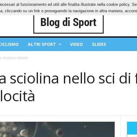
ecessari al funzionamento ed utili alle finalita illustrate nella cookie policy. 
IES
PRIVACY POLICY
, cliccando su un link o proseguendo la navigazione in altra maniera, acconse
CICLISMO
ALTRI SPORT
VIDEO
SLIDES
do: chimica e velocità
la sciolina nello sci d
locità