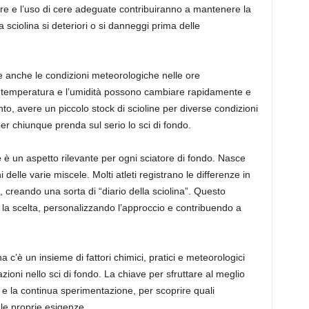
re e l’uso di cere adeguate contribuiranno a mantenere la
a sciolina si deteriori o si danneggi prima delle
ne anche le condizioni meteorologiche nelle ore
temperatura e l’umidità possono cambiare rapidamente e
to, avere un piccolo stock di scioline per diverse condizioni
r chiunque prenda sul serio lo sci di fondo.
e
è un aspetto rilevante per ogni sciatore di fondo. Nasce
 delle varie miscele. Molti atleti registrano le differenze in
 creando una sorta di “diario della sciolina”. Questo
 la scelta, personalizzando l’approccio e contribuendo a
na c’è un insieme di fattori chimici, pratici e meteorologici
ioni nello sci di fondo. La chiave per sfruttare al meglio
i e la continua sperimentazione, per scoprire quali
r le proprie esigenze.