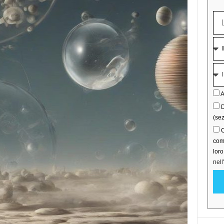
A
D
(sez
C
comu
lor
nell