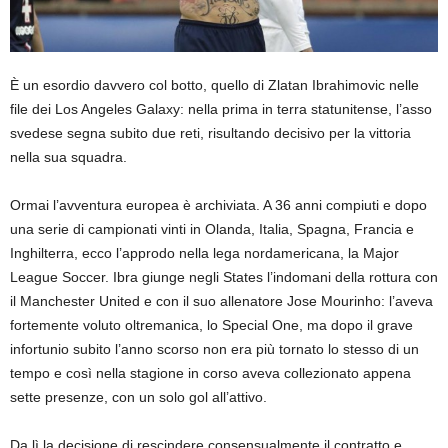
È un esordio davvero col botto, quello di Zlatan Ibrahimovic nelle
file dei Los Angeles Galaxy: nella prima in terra statunitense, l’asso
svedese segna subito due reti, risultando decisivo per la vittoria
nella sua squadra.
Ormai l’avventura europea è archiviata. A 36 anni compiuti e dopo
una serie di campionati vinti in Olanda, Italia, Spagna, Francia e
Inghilterra, ecco l’approdo nella lega nordamericana, la Major
League Soccer. Ibra giunge negli States l’indomani della rottura con
il Manchester United e con il suo allenatore Jose Mourinho: l’aveva
fortemente voluto oltremanica, lo Special One, ma dopo il grave
infortunio subito l’anno scorso non era più tornato lo stesso di un
tempo e così nella stagione in corso aveva collezionato appena
sette presenze, con un solo gol all’attivo.
Da lì la decisione di rescindere consensualmente il contratto e