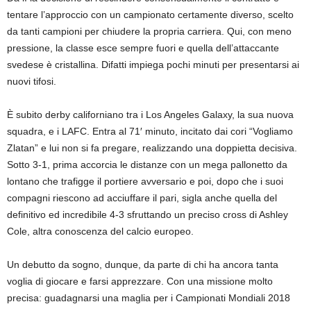
tentare l’approccio con un campionato certamente diverso, scelto
da tanti campioni per chiudere la propria carriera. Qui, con meno
pressione, la classe esce sempre fuori e quella dell’attaccante
svedese è cristallina. Difatti impiega pochi minuti per presentarsi ai
nuovi tifosi.
È subito derby californiano tra i Los Angeles Galaxy, la sua nuova
squadra, e i LAFC. Entra al 71′ minuto, incitato dai cori “Vogliamo
Zlatan” e lui non si fa pregare, realizzando una doppietta decisiva.
Sotto 3-1, prima accorcia le distanze con un mega pallonetto da
lontano che trafigge il portiere avversario e poi, dopo che i suoi
compagni riescono ad acciuffare il pari, sigla anche quella del
definitivo ed incredibile 4-3 sfruttando un preciso cross di Ashley
Cole, altra conoscenza del calcio europeo.
Un debutto da sogno, dunque, da parte di chi ha ancora tanta
voglia di giocare e farsi apprezzare. Con una missione molto
precisa: guadagnarsi una maglia per i Campionati Mondiali 2018