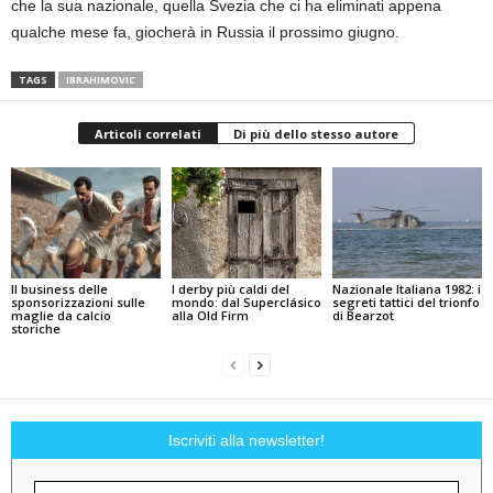
che la sua nazionale, quella Svezia che ci ha eliminati appena
qualche mese fa, giocherà in Russia il prossimo giugno.
TAGS
IBRAHIMOVIC
Articoli correlati
Di più dello stesso autore
Il business delle
I derby più caldi del
Nazionale Italiana 1982: i
sponsorizzazioni sulle
mondo: dal Superclásico
segreti tattici del trionfo
maglie da calcio
alla Old Firm
di Bearzot
storiche
Iscriviti alla newsletter!