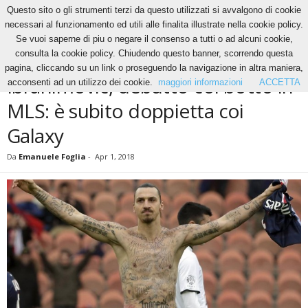
Questo sito o gli strumenti terzi da questo utilizzati si avvalgono di cookie
necessari al funzionamento ed utili alle finalita illustrate nella cookie policy.
Se vuoi saperne di piu o negare il consenso a tutti o ad alcuni cookie,
Home
Calcio
Ibrahimovic, debutto col botto in MLS: è subito doppietta coi Galaxy
consulta la cookie policy. Chiudendo questo banner, scorrendo questa
CALCIO
pagina, cliccando su un link o proseguendo la navigazione in altra maniera,
Ibrahimovic, debutto col botto in
acconsenti ad un utilizzo dei cookie.
maggiori informazioni
ACCETTA
MLS: è subito doppietta coi
Galaxy
Da
Emanuele Foglia
-
Apr 1, 2018