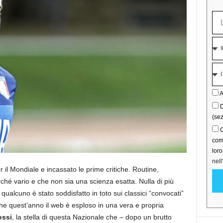
A
D
(sez
C
comu
lor
nell
r il Mondiale e incassato le prime critiche. Routine,
rché vario e che non sia una scienza esatta. Nulla di più
qualcuno è stato soddisfatto in toto sui classici “convocati”
e quest’anno il web è esploso in una vera e propria
ossi
, la stella di questa Nazionale che – dopo un brutto