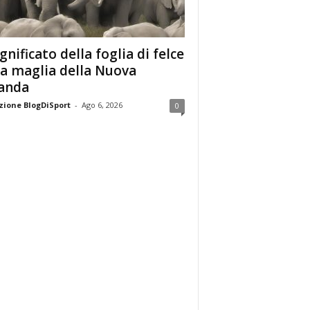
ignificato della foglia di felce
la maglia della Nuova
anda
ione BlogDiSport
-
Ago 6, 2026
0