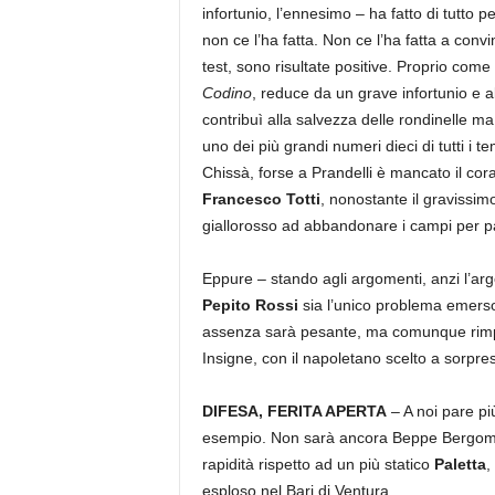
infortunio, l’ennesimo – ha fatto di tutto 
non ce l’ha fatta. Non ce l’ha fatta a conv
test, sono risultate positive. Proprio come
Codino
, reduce da un grave infortunio e a
contribuì alla salvezza delle rondinelle m
uno dei più grandi numeri dieci di tutti i 
Chissà, forse a Prandelli è mancato il co
Francesco Totti
, nonostante il gravissim
giallorosso ad abbandonare i campi per par
Eppure – stando agli argomenti, anzi l’ar
Pepito Rossi
sia l’unico problema emerso 
assenza sarà pesante, ma comunque rimpia
Insigne, con il napoletano scelto a sorpres
DIFESA, FERITA APERTA
– A noi pare pi
esempio. Non sarà ancora Beppe Bergomi, m
rapidità rispetto ad un più statico
Paletta
,
esploso nel Bari di Ventura.