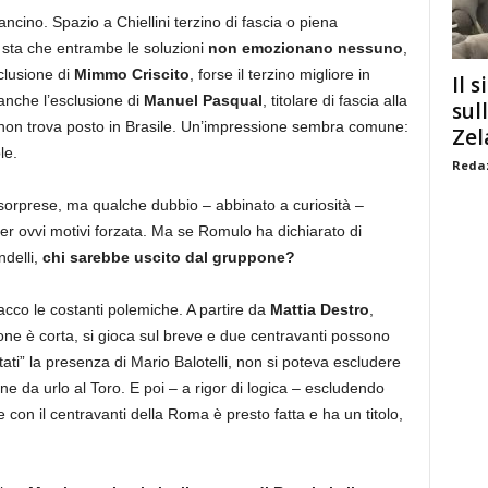
ancino. Spazio a Chiellini terzino di fascia o piena
o sta che entrambe le soluzioni
non emozionano nessuno
,
clusione di
Mimmo Criscito
, forse il terzino migliore in
Il s
e anche l’esclusione di
Manuel Pasqual
, titolare di fascia alla
sul
he non trova posto in Brasile. Un’impressione sembra comune:
Zel
le.
Redaz
orprese, ma qualche dubbio – abbinato a curiosità –
er ovvi motivi forzata. Ma se Romulo ha dichiarato di
ndelli,
chi sarebbe uscito dal gruppone?
tacco le costanti polemiche. A partire da
Mattia Destro
,
ne è corta, si gioca sul breve e due centravanti possono
ati” la presenza di Mario Balotelli, non si poteva escludere
ne da urlo al Toro. E poi – a rigor di logica – escludendo
 con il centravanti della Roma è presto fatta e ha un titolo,