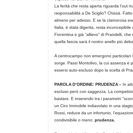
La ferità che resta aperta riguarda l’out m
responsabilità a De Sciglio? Chissà. Fatt
almeno per adesso. E se la clamorosa es
Italia, è stata digerita, resta inconcepibil
Fiorentina e già “allievo” di Prandelli, c
quella fascia sarà il nostro anello più debo
A centrocampo non emergono particolari s
sorge. Passi Montolivo, la cui assenza è p
essersi auto-escluso dopo la scelta di Pra
PAROLA D’ORDINE: PRUDENZA –
In at
escluso però con saggezza. La competizio
bastare. E inserendo tra i parametri “scont
un Ciro Immobile indiavolato in una stagio
Rossi, reduce da un infortunio, l’equazione
condivisibile o meno:
prudenza.