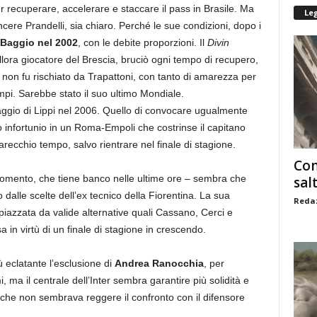
per recuperare, accelerare e staccare il pass in Brasile. Ma
Le
incere Prandelli, sia chiaro. Perché le sue condizioni, dopo i
Baggio nel 2002
, con le debite proporzioni. Il
Divin
llora giocatore del Brescia, bruciò ogni tempo di recupero,
a non fu rischiato da Trapattoni, con tanto di amarezza per
tempi. Sarebbe stato il suo ultimo Mondiale.
raggio di Lippi nel 2006. Quello di convocare ugualmente
o infortunio in un Roma-Empoli che costrinse il capitano
ecchio tempo, salvo rientrare nel finale di stagione.
Com
gomento, che tiene banco nelle ultime ore – sembra che
sal
dalle scelte dell’ex tecnico della Fiorentina. La sua
Redaz
zzata da valide alternative quali Cassano, Cerci e
a in virtù di un finale di stagione in crescendo.
ù eclatante l’esclusione di
Andrea Ranocchia
, per
a il centrale dell’Inter sembra garantire più solidità e
 che non sembrava reggere il confronto con il difensore