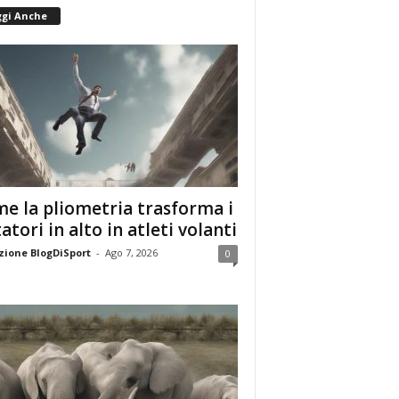
ggi Anche
e la pliometria trasforma i
tatori in alto in atleti volanti
ione BlogDiSport
-
Ago 7, 2026
0