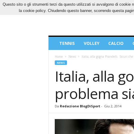
Questo sito o gli strumenti terzi da questo utilizzati si avvalgono di cookie n
SABATO, 8 AGOSTO 2026
CONTATTI
COOK
la cookie policy. Chiudendo questo banner, scorrendo questa pagina
Blog
TENNIS
VOLLEY
CALCIO
di
Sport
Home
News
Italia, alla gogna Prandelli. Sicuri che
NEWS
Italia, alla g
problema si
Da
Redazione BlogDiSport
-
Giu 2, 2014