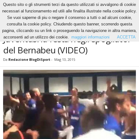
Questo sito o gli strumenti terzi da questo utilizzati si avvalgono di cookie
necessari al funzionamento ed utili alle finalita illustrate nella cookie policy.
Se vuoi saperne di piu o negare il consenso a tutti o ad alcuni cookie,
Home
News
Juventus: la festa negli spogliatoi del Bernabeu (VIDEO)
consulta la cookie policy. Chiudendo questo banner, scorrendo questa
NEWS
pagina, cliccando su un link o proseguendo la navigazione in altra maniera,
Juventus: la festa negli spogliatoi
acconsenti ad un utilizzo dei cookie.
maggiori informazioni
ACCETTA
del Bernabeu (VIDEO)
Da
Redazione BlogDiSport
-
Mag 13, 2015