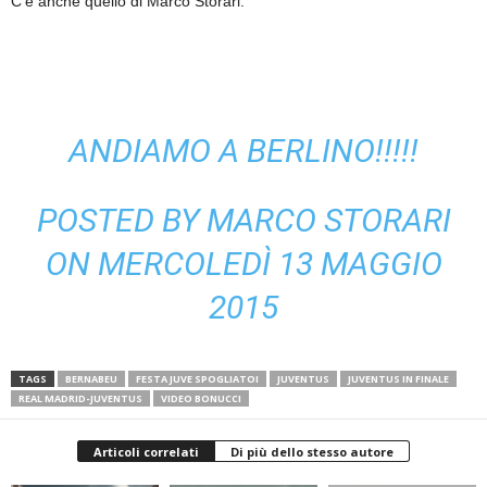
C’è anche quello di Marco Storari:
ANDIAMO A BERLINO!!!!!
POSTED BY
MARCO STORARI
ON MERCOLEDÌ 13 MAGGIO
2015
TAGS
BERNABEU
FESTA JUVE SPOGLIATOI
JUVENTUS
JUVENTUS IN FINALE
REAL MADRID-JUVENTUS
VIDEO BONUCCI
Articoli correlati
Di più dello stesso autore