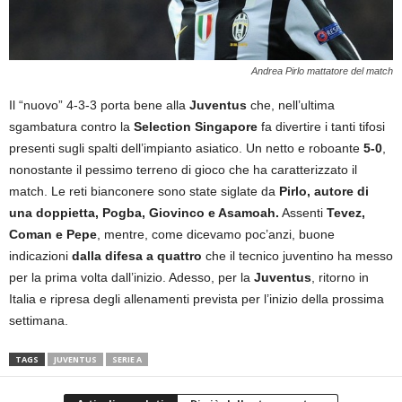
Andrea Pirlo mattatore del match
Il “nuovo” 4-3-3 porta bene alla
Juventus
che, nell’ultima
sgambatura contro la
Selection Singapore
fa divertire i tanti tifosi
presenti sugli spalti dell’impianto asiatico. Un netto e roboante
5-0
,
nonostante il pessimo terreno di gioco che ha caratterizzato il
match. Le reti bianconere sono state siglate da
Pirlo, autore di
una doppietta, Pogba, Giovinco e Asamoah.
Assenti
Tevez,
Coman e Pepe
, mentre, come dicevamo poc’anzi, buone
indicazioni
dalla difesa a quattro
che il tecnico juventino ha messo
per la prima volta dall’inizio. Adesso, per la
Juventus
, ritorno in
Italia e ripresa degli allenamenti prevista per l’inizio della prossima
settimana.
TAGS
JUVENTUS
SERIE A