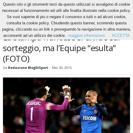
Questo sito o gli strumenti terzi da questo utilizzati si avvalgono di cookie
necessari al funzionamento ed utili alle finalita illustrate nella cookie policy.
Se vuoi saperne di piu o negare il consenso a tutti o ad alcuni cookie,
Home
News
La stampa francese si divide sul sorteggio, ma l’Equipe “esulta” (FOTO)
consulta la cookie policy. Chiudendo questo banner, scorrendo questa
NEWS
pagina, cliccando su un link o proseguendo la navigazione in altra maniera,
La stampa francese si divide sul
acconsenti ad un utilizzo dei cookie.
maggiori informazioni
ACCETTA
sorteggio, ma l’Equipe “esulta”
(FOTO)
Da
Redazione BlogDiSport
-
Mar 20, 2015