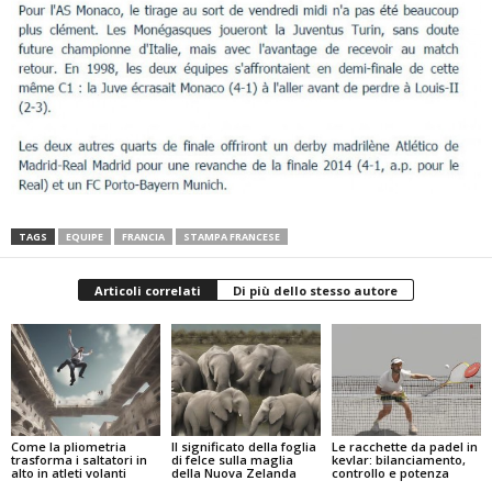
TAGS
EQUIPE
FRANCIA
STAMPA FRANCESE
Articoli correlati
Di più dello stesso autore
Come la pliometria
Il significato della foglia
Le racchette da padel in
trasforma i saltatori in
di felce sulla maglia
kevlar: bilanciamento,
alto in atleti volanti
della Nuova Zelanda
controllo e potenza