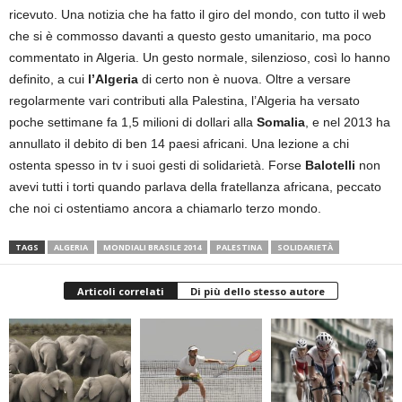
ricevuto. Una notizia che ha fatto il giro del mondo, con tutto il web
che si è commosso davanti a questo gesto umanitario, ma poco
commentato in Algeria. Un gesto normale, silenzioso, così lo hanno
definito, a cui
l’Algeria
di certo non è nuova. Oltre a versare
regolarmente vari contributi alla Palestina, l’Algeria ha versato
poche settimane fa 1,5 milioni di dollari alla
Somalia
, e nel 2013 ha
annullato il debito di ben 14 paesi africani. Una lezione a chi
ostenta spesso in tv i suoi gesti di solidarietà. Forse
Balotelli
non
avevi tutti i torti quando parlava della fratellanza africana, peccato
che noi ci ostentiamo ancora a chiamarlo terzo mondo.
TAGS
ALGERIA
MONDIALI BRASILE 2014
PALESTINA
SOLIDARIETÀ
Articoli correlati
Di più dello stesso autore