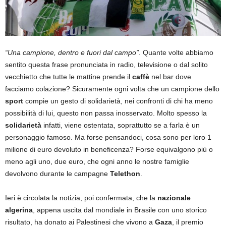
“Una campione, dentro e fuori dal campo”
. Quante volte abbiamo
sentito questa frase pronunciata in radio, televisione o dal solito
vecchietto che tutte le mattine prende il
caffè
nel bar dove
facciamo colazione? Sicuramente ogni volta che un campione dello
sport
compie un gesto di solidarietà, nei confronti di chi ha meno
possibilità di lui, questo non passa inosservato. Molto spesso la
solidarietà
infatti, viene ostentata, soprattutto se a farla è un
personaggio famoso. Ma forse pensandoci, cosa sono per loro 1
milione di euro devoluto in beneficenza? Forse equivalgono più o
meno agli uno, due euro, che ogni anno le nostre famiglie
devolvono durante le campagne
Telethon
.
Ieri è circolata la notizia, poi confermata, che la
nazionale
algerina
, appena uscita dal mondiale in Brasile con uno storico
risultato, ha donato ai Palestinesi che vivono a
Gaza
, il premio