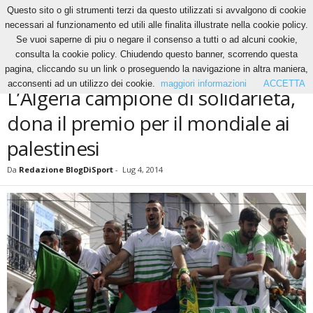
Questo sito o gli strumenti terzi da questo utilizzati si avvalgono di cookie
necessari al funzionamento ed utili alle finalita illustrate nella cookie policy.
Se vuoi saperne di piu o negare il consenso a tutti o ad alcuni cookie,
Home
News
L’Algeria campione di solidarietà, dona il premio per il mondiale ai
consulta la cookie policy. Chiudendo questo banner, scorrendo questa
palestinesi
pagina, cliccando su un link o proseguendo la navigazione in altra maniera,
NEWS
acconsenti ad un utilizzo dei cookie.
maggiori informazioni
ACCETTA
L’Algeria campione di solidarietà,
dona il premio per il mondiale ai
palestinesi
Da
Redazione BlogDiSport
-
Lug 4, 2014