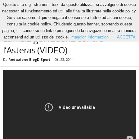
Questo sito o gli strumenti terzi da questo utilizzati si avvalgono di cookie
necessari al funzionamento ed utili alle finalita illustrate nella cookie policy.
Se vuoi saperne di piu o negare il consenso a tutti o ad alcuni cookie,
Home
News
Lamela gol rabona contro l’Asteras (VIDEO)
consulta la cookie policy. Chiudendo questo banner, scorrendo questa
NEWS
pagina, cliccando su un link o proseguendo la navigazione in altra maniera,
Lamela gol rabona contro
acconsenti ad un utilizzo dei cookie.
maggiori informazioni
ACCETTA
l’Asteras (VIDEO)
Da
Redazione BlogDiSport
-
Ott 23, 2014