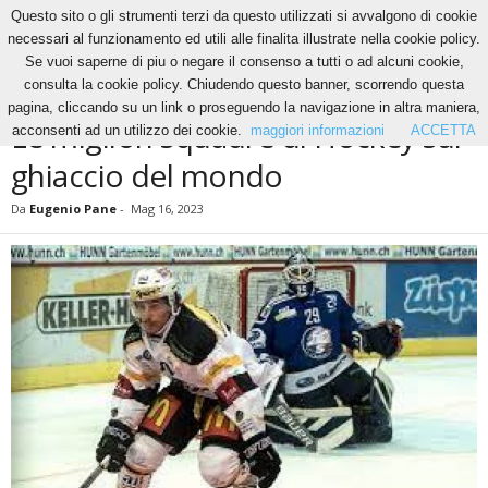
Questo sito o gli strumenti terzi da questo utilizzati si avvalgono di cookie
necessari al funzionamento ed utili alle finalita illustrate nella cookie policy.
Se vuoi saperne di piu o negare il consenso a tutti o ad alcuni cookie,
Home
News
Le migliori squadre di Hockey sul ghiaccio del mondo
consulta la cookie policy. Chiudendo questo banner, scorrendo questa
NEWS
pagina, cliccando su un link o proseguendo la navigazione in altra maniera,
Le migliori squadre di Hockey sul
acconsenti ad un utilizzo dei cookie.
maggiori informazioni
ACCETTA
ghiaccio del mondo
Da
Eugenio Pane
-
Mag 16, 2023