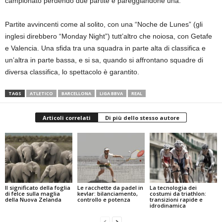
campionato perdendo due partite e pareggiandone una.
Partite avvincenti come al solito, con una “Noche de Lunes” (gli
inglesi direbbero “Monday Night”) tutt’altro che noiosa, con Getafe
e Valencia. Una sfida tra una squadra in parte alta di classifica e
un’altra in parte bassa, e si sa, quando si affrontano squadre di
diversa classifica, lo spettacolo è garantito.
TAGS
ATLETICO
BARCELLONA
LIGA BBVA
REAL
Articoli correlati
Di più dello stesso autore
Il significato della foglia
Le racchette da padel in
La tecnologia dei
di felce sulla maglia
kevlar: bilanciamento,
costumi da triathlon:
della Nuova Zelanda
controllo e potenza
transizioni rapide e
idrodinamica