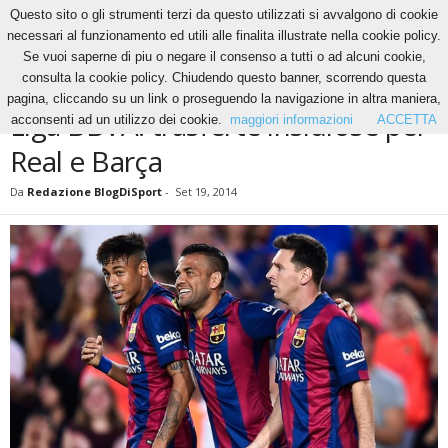
Questo sito o gli strumenti terzi da questo utilizzati si avvalgono di cookie
necessari al funzionamento ed utili alle finalita illustrate nella cookie policy.
Se vuoi saperne di piu o negare il consenso a tutti o ad alcuni cookie,
Home
News
Liga BBVA: trasferte insidiose per Real e Barça
consulta la cookie policy. Chiudendo questo banner, scorrendo questa
NEWS
pagina, cliccando su un link o proseguendo la navigazione in altra maniera,
Liga BBVA: trasferte insidiose per
acconsenti ad un utilizzo dei cookie.
maggiori informazioni
ACCETTA
Real e Barça
Da
Redazione BlogDiSport
-
Set 19, 2014