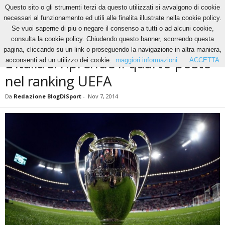
Questo sito o gli strumenti terzi da questo utilizzati si avvalgono di cookie
necessari al funzionamento ed utili alle finalita illustrate nella cookie policy.
Se vuoi saperne di piu o negare il consenso a tutti o ad alcuni cookie,
Home
News
L’Italia si riprende il quarto posto nel ranking UEFA
consulta la cookie policy. Chiudendo questo banner, scorrendo questa
NEWS
pagina, cliccando su un link o proseguendo la navigazione in altra maniera,
L’Italia si riprende il quarto posto
acconsenti ad un utilizzo dei cookie.
maggiori informazioni
ACCETTA
nel ranking UEFA
Da
Redazione BlogDiSport
-
Nov 7, 2014