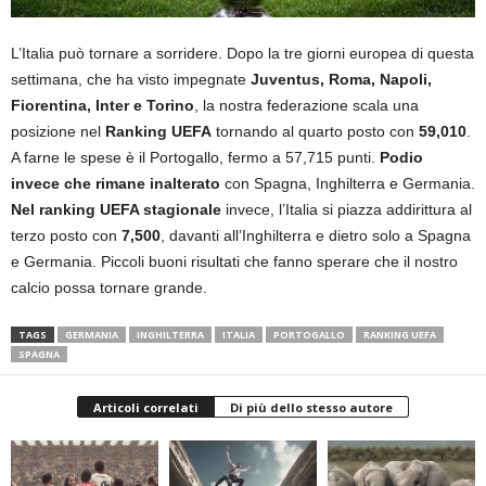
L’Italia può tornare a sorridere. Dopo la tre giorni europea di questa
settimana, che ha visto impegnate
Juventus, Roma, Napoli,
Fiorentina, Inter e Torino
, la nostra federazione scala una
posizione nel
Ranking UEFA
tornando al quarto posto con
59,010
.
A farne le spese è il Portogallo, fermo a 57,715 punti.
Podio
invece che rimane inalterato
con Spagna, Inghilterra e Germania.
Nel ranking UEFA stagionale
invece, l’Italia si piazza addirittura al
terzo posto con
7,500
, davanti all’Inghilterra e dietro solo a Spagna
e Germania. Piccoli buoni risultati che fanno sperare che il nostro
calcio possa tornare grande.
TAGS
GERMANIA
INGHILTERRA
ITALIA
PORTOGALLO
RANKING UEFA
SPAGNA
Articoli correlati
Di più dello stesso autore