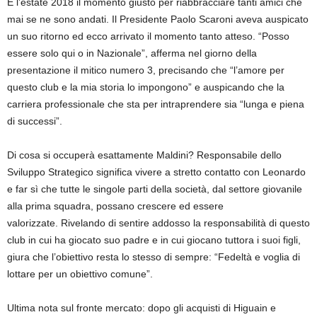
È l’estate 2018 il momento giusto per riabbracciare tanti amici che
mai se ne sono andati. Il Presidente Paolo Scaroni aveva auspicato
un suo ritorno ed ecco arrivato il momento tanto atteso. “Posso
essere solo qui o in Nazionale”, afferma nel giorno della
presentazione il mitico numero 3, precisando che “l’amore per
questo club e la mia storia lo impongono” e auspicando che la
carriera professionale che sta per intraprendere sia “lunga e piena
di successi”.
Di cosa si occuperà esattamente Maldini? Responsabile dello
Sviluppo Strategico significa vivere a stretto contatto con Leonardo
e far sì che tutte le singole parti della società, dal settore giovanile
alla prima squadra, possano crescere ed essere
valorizzate. Rivelando di sentire addosso la responsabilità di questo
club in cui ha giocato suo padre e in cui giocano tuttora i suoi figli,
giura che l’obiettivo resta lo stesso di sempre: “Fedeltà e voglia di
lottare per un obiettivo comune”.
Ultima nota sul fronte mercato: dopo gli acquisti di Higuain e