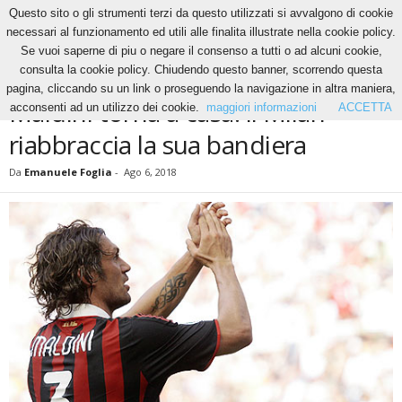
Questo sito o gli strumenti terzi da questo utilizzati si avvalgono di cookie
necessari al funzionamento ed utili alle finalita illustrate nella cookie policy.
Se vuoi saperne di piu o negare il consenso a tutti o ad alcuni cookie,
Home
Calcio
Maldini torna a casa: il Milan riabbraccia la sua bandiera
consulta la cookie policy. Chiudendo questo banner, scorrendo questa
CALCIO
pagina, cliccando su un link o proseguendo la navigazione in altra maniera,
Maldini torna a casa: il Milan
acconsenti ad un utilizzo dei cookie.
maggiori informazioni
ACCETTA
riabbraccia la sua bandiera
Da
Emanuele Foglia
-
Ago 6, 2018