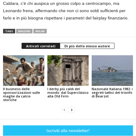
Caldara, c’è chi auspica un grosso colpo a centrocampo, ma
Leonardo frena, affermando che non ci sono soldi sufficienti per
farlo e in più bisogna rispettare i parametri del fairplay finanziario.
TAGS
MALDINI
MILAN
Articoli correlati
Di più dello stesso autore
Il business delle
I derby più caldi del
Nazionale Italiana 1982: i
sponsorizzazioni sulle
mondo: dal Superclásico
segreti tattici del trionfo
maglie da calcio
alla Old Firm
di Bearzot
storiche
Iscriviti alla newsletter!