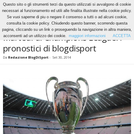
Questo sito o gli strumenti terzi da questo utilizzati si avvalgono di cookie
necessari al funzionamento ed utili alle finalita illustrate nella cookie policy.
Se vuoi saperne di piu o negare il consenso a tutti o ad alcuni cookie,
Home
News
Martedì di Champions League: i pronostici di blogdisport
consulta la cookie policy. Chiudendo questo banner, scorrendo questa
NEWS
pagina, cliccando su un link o proseguendo la navigazione in altra maniera,
Martedì di Champions League: i
acconsenti ad un utilizzo dei cookie.
maggiori informazioni
ACCETTA
pronostici di blogdisport
Da
Redazione BlogDiSport
-
Set 30, 2014