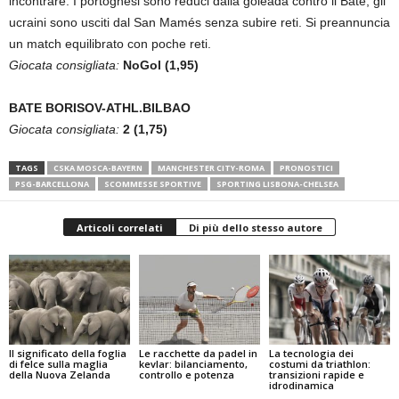
incontrare. I portoghesi sono reduci dalla goleada contro il Bate, gli
ucraini sono usciti dal San Mamés senza subire reti. Si preannuncia
un match equilibrato con poche reti.
Giocata consigliata:
NoGol (1,95)
BATE BORISOV-ATHL.BILBAO
Giocata consigliata:
2 (1,75)
TAGS
CSKA MOSCA-BAYERN
MANCHESTER CITY-ROMA
PRONOSTICI
PSG-BARCELLONA
SCOMMESSE SPORTIVE
SPORTING LISBONA-CHELSEA
Articoli correlati
Di più dello stesso autore
Il significato della foglia
Le racchette da padel in
La tecnologia dei
di felce sulla maglia
kevlar: bilanciamento,
costumi da triathlon:
della Nuova Zelanda
controllo e potenza
transizioni rapide e
idrodinamica