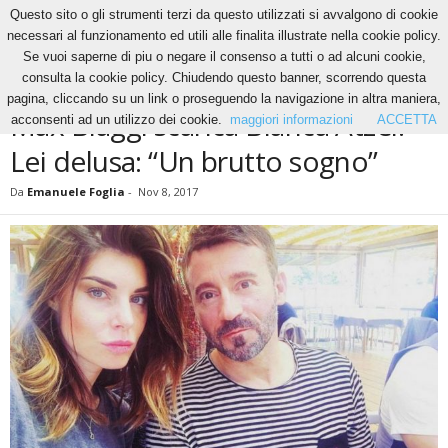
Questo sito o gli strumenti terzi da questo utilizzati si avvalgono di cookie
necessari al funzionamento ed utili alle finalita illustrate nella cookie policy.
Se vuoi saperne di piu o negare il consenso a tutti o ad alcuni cookie,
Home
News
Max Biaggi scarica Bianca Atzei. Lei delusa: “Un brutto sogno”
consulta la cookie policy. Chiudendo questo banner, scorrendo questa
NEWS
pagina, cliccando su un link o proseguendo la navigazione in altra maniera,
Max Biaggi scarica Bianca Atzei.
acconsenti ad un utilizzo dei cookie.
maggiori informazioni
ACCETTA
Lei delusa: “Un brutto sogno”
Da
Emanuele Foglia
-
Nov 8, 2017