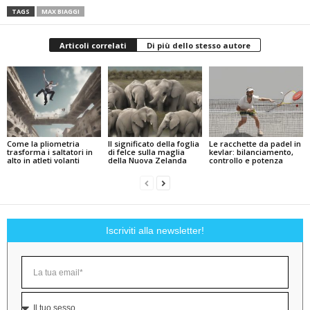
TAGS
MAX BIAGGI
Articoli correlati
Di più dello stesso autore
Come la pliometria
Il significato della foglia
Le racchette da padel in
trasforma i saltatori in
di felce sulla maglia
kevlar: bilanciamento,
alto in atleti volanti
della Nuova Zelanda
controllo e potenza
Iscriviti alla newsletter!