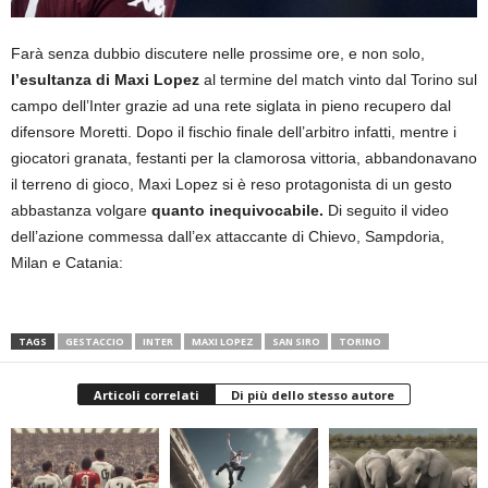
Farà senza dubbio discutere nelle prossime ore, e non solo,
l’esultanza di Maxi Lopez
al termine del match vinto dal Torino sul
campo dell’Inter grazie ad una rete siglata in pieno recupero dal
difensore Moretti. Dopo il fischio finale dell’arbitro infatti, mentre i
giocatori granata, festanti per la clamorosa vittoria, abbandonavano
il terreno di gioco, Maxi Lopez si è reso protagonista di un gesto
abbastanza volgare
quanto inequivocabile.
Di seguito il video
dell’azione commessa dall’ex attaccante di Chievo, Sampdoria,
Milan e Catania:
TAGS
GESTACCIO
INTER
MAXI LOPEZ
SAN SIRO
TORINO
Articoli correlati
Di più dello stesso autore