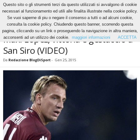
Questo sito o gli strumenti terzi da questo utilizzati si avvalgono di cookie
necessari al funzionamento ed utili alle finalita illustrate nella cookie policy.
Se vuoi saperne di piu o negare il consenso a tutti o ad alcuni cookie,
Home
News
Maxi Lopez, vittoria e gestaccio a San Siro (VIDEO)
consulta la cookie policy. Chiudendo questo banner, scorrendo questa
NEWS
pagina, cliccando su un link o proseguendo la navigazione in altra maniera,
Maxi Lopez, vittoria e gestaccio a
acconsenti ad un utilizzo dei cookie.
maggiori informazioni
ACCETTA
San Siro (VIDEO)
Da
Redazione BlogDiSport
-
Gen 25, 2015