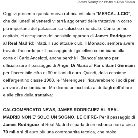
James Rodriguez vicino al Real Madrid
Oggi vi presento questa nuova rubrica intitolata “
MERCA…LCIO
“,
che dal lunedì al venerdì vi terrà aggiornati delle trattative in corso
più importanti del palcoscenico calcistico mondiale. Come primo
capitolo, ci occupiamo del possibile approdo di
James Rodriguez
al Real Madrid
: infatti, il suo attuale club, il
Monaco
, sembra avere
trovato l’accordo per il passaggio del gioiellino colombiano alla
corte di Carlo Ancelotti, anche perchè i ‘Blancos’ stanno per
ufficializzare il passaggio di
Angel Di Maria
al
Paris Saint Germain
per l’incredibile cifra di 60 milioni di euro. Quindi, dalla cessione
dell’argentino classe 1988, le “Merengues” ricaverebbero i soldi per
arrivare al colombiano. Ma diamo un’occhiata ai dettagli dell’affare
e alle cifre della trattativa:
CALCIOMERCATO NEWS, JAMES RODRIGUEZ AL REAL
MADRID NON E’ SOLO UN SOGNO. LE CIFRE-
Per il passaggio di
James Rodriguez
al Real Madrid si parla di un esborso pari a circa
70 milioni
di euro più una contropartita tecnica, che molto