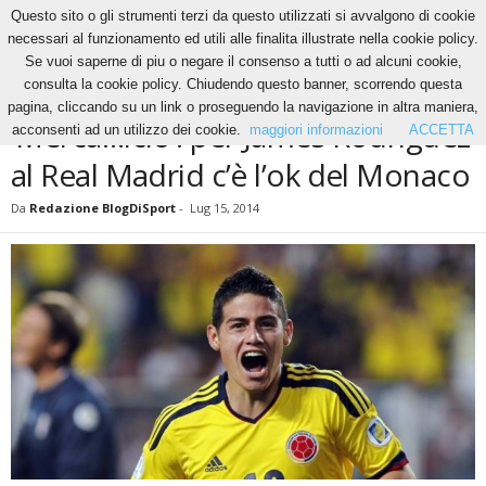
Questo sito o gli strumenti terzi da questo utilizzati si avvalgono di cookie
necessari al funzionamento ed utili alle finalita illustrate nella cookie policy.
Se vuoi saperne di piu o negare il consenso a tutti o ad alcuni cookie,
Home
News
‘Merca…lcio’: per James Rodriguez al Real Madrid c’è l’ok del Monaco
consulta la cookie policy. Chiudendo questo banner, scorrendo questa
NEWS
pagina, cliccando su un link o proseguendo la navigazione in altra maniera,
‘Merca…lcio’: per James Rodriguez
acconsenti ad un utilizzo dei cookie.
maggiori informazioni
ACCETTA
al Real Madrid c’è l’ok del Monaco
Da
Redazione BlogDiSport
-
Lug 15, 2014