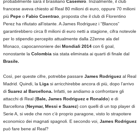
probabilmente sarà il brasiliano
Casemiro
. Inizialmente, il club
francese aveva chiesto al Real 80 milioni di euro, oppure 70 milioni
più
Pepe
o
Fabio Coentrao
, proposta che il club di Florentino
Perez ha rifiutato all’istante. A James Rodriguez i “Blancos”
garantirebbero circa 8 milioni di euro netti a stagione, cifra notevole
per lo stipendio percepito attualmente dalla 22enne ala del
Monaco, capocannoniere dei
Mondiali 2014
con 6 goal,
nonostante la
Colombia
sia stata eliminata ai quarti di finale dal
Brasile.
Così, per queste cifre, potrebbe passare
James Rodriguez
al Real
Madrid. Quindi, la
Liga
si arricchirebbe ancora di più, dopo l’arrivo
di
Suarez al Barcellona.
Infatti, se andiamo a confrontare gli
attacchi di Real (
Bale, James Rodriguez e Ronaldo
) e di
Barcellona (
Neymar, Messi e Suarez
) con quelli di un top player di
Serie A, si vede che non c’è proprio paragone, visto lo strapotere
economico dei magnati spagnoli. E secondo voi,
James Rodriguez
può fare bene al Real?