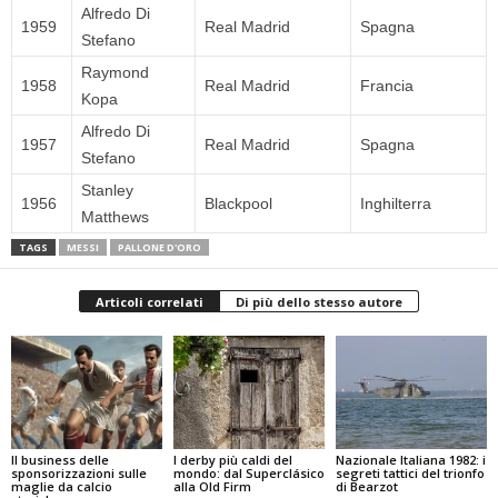
Alfredo Di
1959
Real Madrid
Spagna
Stefano
Raymond
1958
Real Madrid
Francia
Kopa
Alfredo Di
1957
Real Madrid
Spagna
Stefano
Stanley
1956
Blackpool
Inghilterra
Matthews
TAGS
MESSI
PALLONE D'ORO
Articoli correlati
Di più dello stesso autore
Il business delle
I derby più caldi del
Nazionale Italiana 1982: i
sponsorizzazioni sulle
mondo: dal Superclásico
segreti tattici del trionfo
maglie da calcio
alla Old Firm
di Bearzot