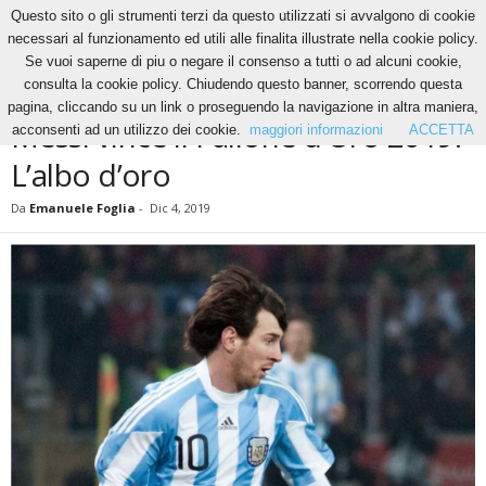
Questo sito o gli strumenti terzi da questo utilizzati si avvalgono di cookie
necessari al funzionamento ed utili alle finalita illustrate nella cookie policy.
Se vuoi saperne di piu o negare il consenso a tutti o ad alcuni cookie,
Home
Calcio
Messi vince il Pallone d’Oro 2019. L’albo d’oro
consulta la cookie policy. Chiudendo questo banner, scorrendo questa
CALCIO
pagina, cliccando su un link o proseguendo la navigazione in altra maniera,
Messi vince il Pallone d’Oro 2019.
acconsenti ad un utilizzo dei cookie.
maggiori informazioni
ACCETTA
L’albo d’oro
Da
Emanuele Foglia
-
Dic 4, 2019