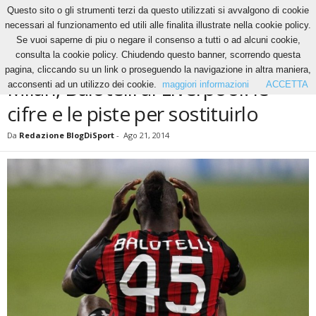
Questo sito o gli strumenti terzi da questo utilizzati si avvalgono di cookie
necessari al funzionamento ed utili alle finalita illustrate nella cookie policy.
Se vuoi saperne di piu o negare il consenso a tutti o ad alcuni cookie,
Home
News
Milan, Balotelli al Liverpool: le cifre e le piste per sostituirlo
consulta la cookie policy. Chiudendo questo banner, scorrendo questa
NEWS
pagina, cliccando su un link o proseguendo la navigazione in altra maniera,
Milan, Balotelli al Liverpool: le
acconsenti ad un utilizzo dei cookie.
maggiori informazioni
ACCETTA
cifre e le piste per sostituirlo
Da
Redazione BlogDiSport
-
Ago 21, 2014