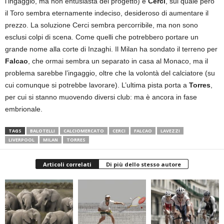
l’ingaggio, ma non entusiasta del progetto) e
Cerci
, sul quale però
il Toro sembra eternamente indeciso, desideroso di aumentare il
prezzo. La soluzione Cerci sembra percorribile, ma non sono
esclusi colpi di scena. Come quelli che potrebbero portare un
grande nome alla corte di Inzaghi. Il Milan ha sondato il terreno per
Falcao
, che ormai sembra un separato in casa al Monaco, ma il
problema sarebbe l’ingaggio, oltre che la volontà del calciatore (su
cui comunque si potrebbe lavorare). L’ultima pista porta a
Torres
,
per cui si stanno muovendo diversi club: ma è ancora in fase
embrionale.
TAGS
BALOTELLI
CALCIOMERCATO
CERCI
FALCAO
LAVEZZI
LIVERPOOL
MILAN
TORRES
Articoli correlati
Di più dello stesso autore