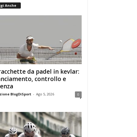
ggi Anche
racchette da padel in kevlar:
anciamento, controllo e
enza
ione BlogDiSport
-
Ago 5, 2026
0