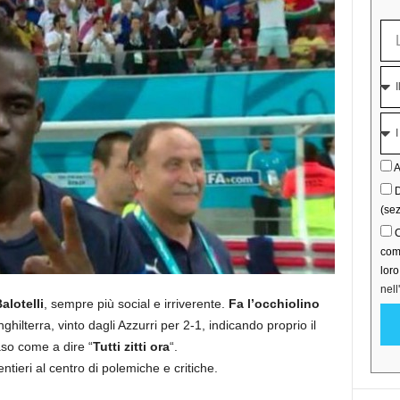
A
D
(sez
C
comu
lor
nell
alotelli
, sempre più social e irriverente.
Fa l’occhiolino
nghilterra, vinto dagli Azzurri per 2-1, indicando proprio il
naso come a dire “
Tutti zitti ora
“.
ntieri al centro di polemiche e critiche.