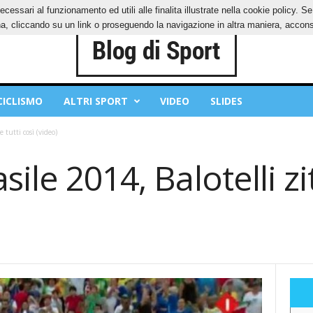
ecessari al funzionamento ed utili alle finalita illustrate nella cookie policy. 
IES
PRIVACY POLICY
, cliccando su un link o proseguendo la navigazione in altra maniera, acconse
CICLISMO
ALTRI SPORT
VIDEO
SLIDES
e tutti così (video)
ile 2014, Balotelli zit