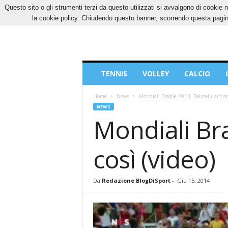
Questo sito o gli strumenti terzi da questo utilizzati si avvalgono di cookie n
GIOVEDÌ, 6 AGOSTO 2026
CONTATTI
COOK
la cookie policy. Chiudendo questo banner, scorrendo questa pagina
Blog
TENNIS
VOLLEY
CALCIO
di
Sport
Home
News
Mondiali Brasile 2014, Balotelli zittisc
NEWS
Mondiali Bras
così (video)
Da
Redazione BlogDiSport
-
Giu 15, 2014