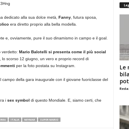
F3Hng
Le
o ha dedicato alla sua dolce metà,
Fanny
, futura sposa,
blico
era diretto proprio alla bella modella.
rete e, ovviamente, pure il suo dinamismo in campo e il goal.
o verdetto:
Mario Balotelli si presenta come il più social
 lo scorso 12 giugno, un vero e proprio record di
ommenti
per la foto postata su Instagram.
Le 
bil
al campo della gara inaugurale con il giovane fuoriclasse del
pot
Redaz
ra i
sex symbol
di questo Mondiale. E, siamo certi, che
ERRA
ITALIA
NEYMAR
SUPER MARIO