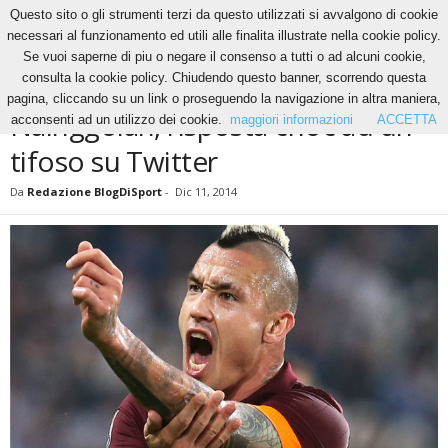
Questo sito o gli strumenti terzi da questo utilizzati si avvalgono di cookie
necessari al funzionamento ed utili alle finalita illustrate nella cookie policy.
Se vuoi saperne di piu o negare il consenso a tutti o ad alcuni cookie,
Home
News
Nainggolan, risposta choc ad un tifoso su Twitter
consulta la cookie policy. Chiudendo questo banner, scorrendo questa
NEWS
pagina, cliccando su un link o proseguendo la navigazione in altra maniera,
Nainggolan, risposta choc ad un
acconsenti ad un utilizzo dei cookie.
maggiori informazioni
ACCETTA
tifoso su Twitter
Da
Redazione BlogDiSport
-
Dic 11, 2014