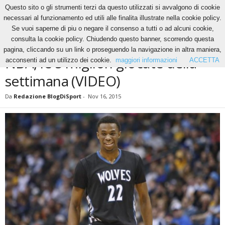
Questo sito o gli strumenti terzi da questo utilizzati si avvalgono di cookie
necessari al funzionamento ed utili alle finalita illustrate nella cookie policy.
Se vuoi saperne di piu o negare il consenso a tutti o ad alcuni cookie,
Home
Basket
NBA, le 5 migliori giocate della settimana (VIDEO)
consulta la cookie policy. Chiudendo questo banner, scorrendo questa
BASKET
NBA
pagina, cliccando su un link o proseguendo la navigazione in altra maniera,
NBA, le 5 migliori giocate della
acconsenti ad un utilizzo dei cookie.
maggiori informazioni
ACCETTA
settimana (VIDEO)
Da
Redazione BlogDiSport
-
Nov 16, 2015