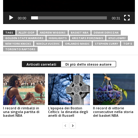
00:00
00:31
TAGS
ALLEY-OOP
ANDREW WIGGINS
BASKET NBA
DEMAR DEROZAN
GOLDEN STATE WARRIORS
HIGHLIGHTS
KRISTAPS PORZINGIS
KYLE LOWRY
NEW YORK KNICKS
NIKOLA VUCEVIC
ORLANDO MAGIC
STEPHEN CURRY
TOP 5
TORONTO RAPTORS
Articoli correlati
Di più dello stesso autore
I record di rimbalzi in
L’epopea dei Boston
Il record di vittorie
una singola partita di
Celtics: la dinastia degli
consecutive nella storia
basket NBA
anelli di Russell
del basket NBA