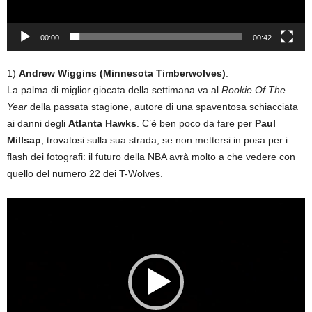
00:00
00:42
1)
Andrew Wiggins (Minnesota Timberwolves)
:
La palma di miglior giocata della settimana va al
Rookie Of The
Year
della passata stagione, autore di una spaventosa schiacciata
ai danni degli
Atlanta Hawks
. C’è ben poco da fare per
Paul
Millsap
, trovatosi sulla sua strada, se non mettersi in posa per i
flash dei fotografi: il futuro della NBA avrà molto a che vedere con
quello del numero 22 dei T-Wolves.
Video
Player