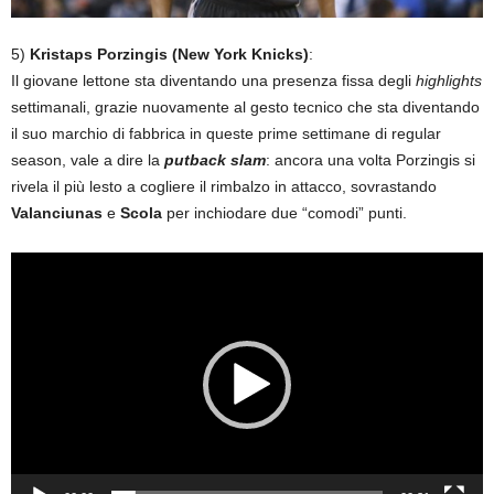
5)
Kristaps Porzingis (New York Knicks)
:
Il giovane lettone sta diventando una presenza fissa degli
highlights
settimanali, grazie nuovamente al gesto tecnico che sta diventando
il suo marchio di fabbrica in queste prime settimane di regular
season, vale a dire la
putback slam
: ancora una volta Porzingis si
rivela il più lesto a cogliere il rimbalzo in attacco, sovrastando
Valanciunas
e
Scola
per inchiodare due “comodi” punti.
Video
Player