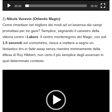
00:00
00:42
2)
Nikola Vucevic (Orlando Magic)
:
Come rimediare nel migliore dei modi ad un’assenza dai campi
protrattasi per tre gare? Semplice, segnando il canestro della
vittoria contro i
Lakers
. Il centro montenegrino dei Magic, con soli
1.5 secondi
sul cronometro, riesce a mettere a segno un
fantastico tiro in
fade-away
senza risentire minimamente della
difesa di Roy Hibbert, non certo il più semplice degli avversari in
quel determinato contesto.
Video
Player