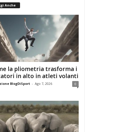
ggi Anche
e la pliometria trasforma i
tatori in alto in atleti volanti
ione BlogDiSport
-
Ago 7, 2026
0