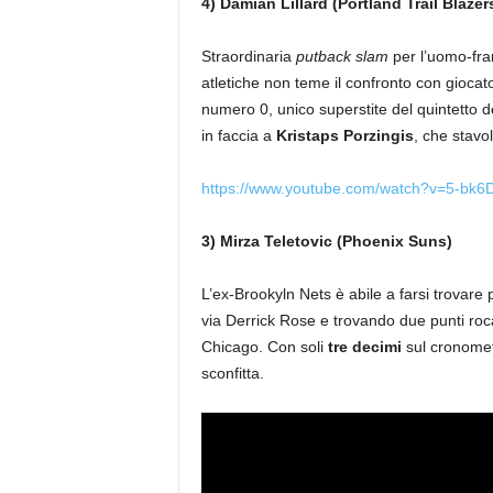
4) Damian Lillard (Portland Trail Blazer
Straordinaria
putback slam
per l’uomo-fra
atletiche non teme il confronto con giocato
numero 0, unico superstite del quintetto d
in faccia a
Kristaps Porzingis
, che stavo
https://www.youtube.com/watch?v=5-bk6
3) Mirza Teletovic (Phoenix Suns)
L’ex-Brookyln Nets è abile a farsi trovare
via Derrick Rose e trovando due punti roc
Chicago. Con soli
tre decimi
sul cronometr
sconfitta.