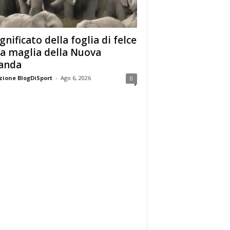
ignificato della foglia di felce
la maglia della Nuova
anda
ione BlogDiSport
-
Ago 6, 2026
0