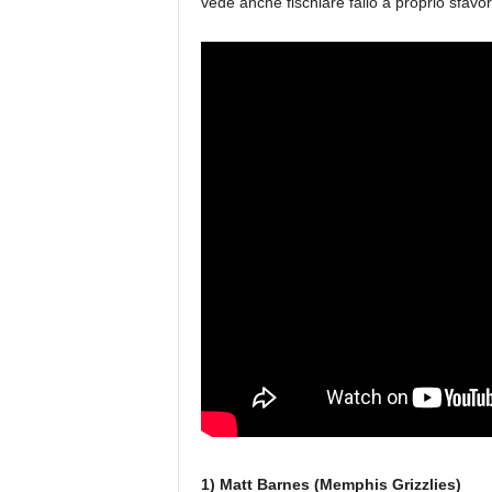
vede anche fischiare fallo a proprio sfavor
1) Matt Barnes (Memphis Grizzlies)