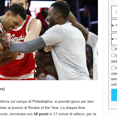
A
D
(sez
C
comu
lor
nell
rs)
vittoria sul campo di Philadelphia, si prende gioco per ben
idato al premio di Rookie of the Year. La doppia finta
anovic, terminata con
18 punti
in 17 minuti di utilizzo, per la