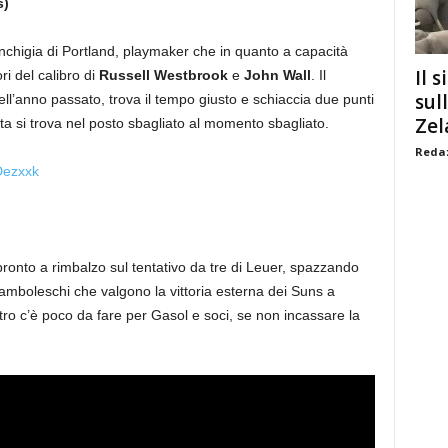
s)
nchigia di Portland, playmaker che in quanto a capacità
Il s
ri del calibro di
Russell Westbrook
e
John Wall
. Il
sul
ell’anno passato, trova il tempo giusto e schiaccia due punti
Zel
lta si trova nel posto sbagliato al momento sbagliato.
Redaz
Dezxxk
 pronto a rimbalzo sul tentativo da tre di Leuer, spazzando
amboleschi che valgono la vittoria esterna dei Suns a
o c’è poco da fare per Gasol e soci, se non incassare la