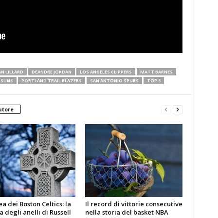
N LILLARD
DEANDRE JORDAN
LOS ANGELES CLIPPERS
MATT BARNES
 SUNS
PORTLAND TRAIL BLAZERS
SAN ANTONIO SPURS
TOP 5
utore
a dei Boston Celtics: la
Il record di vittorie consecutive
a degli anelli di Russell
nella storia del basket NBA