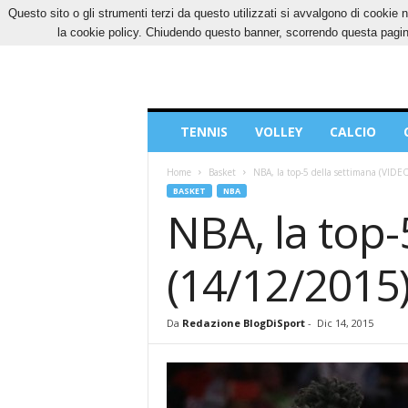
Questo sito o gli strumenti terzi da questo utilizzati si avvalgono di cookie n
SABATO, 8 AGOSTO 2026
CONTATTI
COOK
la cookie policy. Chiudendo questo banner, scorrendo questa pagina
Blog
TENNIS
VOLLEY
CALCIO
di
Sport
Home
Basket
NBA, la top-5 della settimana (VIDE
BASKET
NBA
NBA, la top-
(14/12/2015
Da
Redazione BlogDiSport
-
Dic 14, 2015