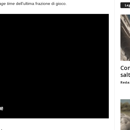
age time
dell’ultima frazione di gioco.
Le
Com
sal
Redaz