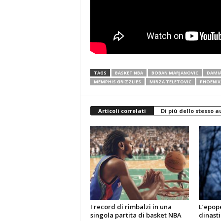
TAGS
BASKET NBA
BOBAN MARJANOVIC
DAMIA
MEMPHIS GRIZZLIES
MIRZA TELETOVIC
PHOENIX
Articoli correlati
Di più dello stesso a
I record di rimbalzi in una
L’epope
singola partita di basket NBA
dinasti