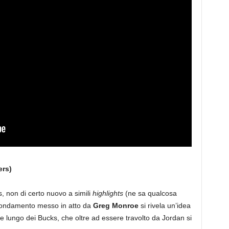
ers)
s, non di certo nuovo a simili
highlights
(ne sa qualcosa
 sfondamento messo in atto da
Greg Monroe
si rivela un’idea
 lungo dei Bucks, che oltre ad essere travolto da Jordan si