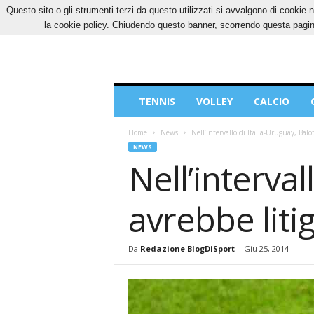
Questo sito o gli strumenti terzi da questo utilizzati si avvalgono di cookie n
GIOVEDÌ, 6 AGOSTO 2026
CONTATTI
COOK
la cookie policy. Chiudendo questo banner, scorrendo questa pagina
Blog
TENNIS
VOLLEY
CALCIO
di
Sport
Home
News
Nell’intervallo di Italia-Uruguay, Balo
NEWS
Nell’interval
avrebbe liti
Da
Redazione BlogDiSport
-
Giu 25, 2014