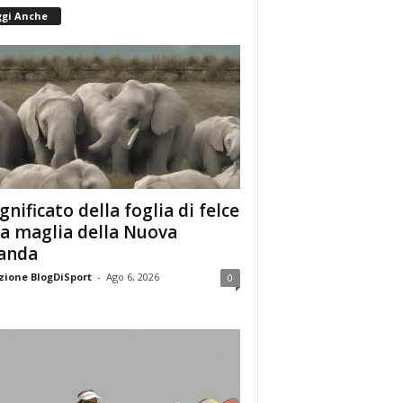
ggi Anche
ignificato della foglia di felce
la maglia della Nuova
anda
ione BlogDiSport
-
Ago 6, 2026
0