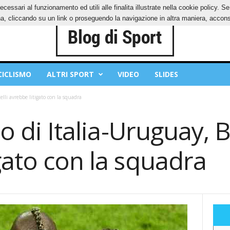
ecessari al funzionamento ed utili alle finalita illustrate nella cookie policy. 
IES
PRIVACY POLICY
, cliccando su un link o proseguendo la navigazione in altra maniera, acconse
CICLISMO
ALTRI SPORT
VIDEO
SLIDES
telli avrebbe litigato con la squadra
lo di Italia-Uruguay, B
gato con la squadra