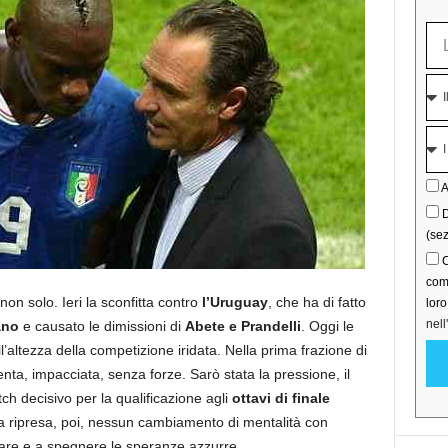
A
D
(sez
C
comu
 non solo. Ieri la sconfitta contro
l’Uruguay
, che ha di fatto
lor
nell
ano
e causato le dimissioni di
Abete e Prandelli
. Oggi le
’altezza della competizione iridata. Nella prima frazione di
ta, impacciata, senza forze. Sarò stata la pressione, il
ch decisivo per la qualificazione agli
ottavi di finale
a ripresa, poi, nessun cambiamento di mentalità con
are e a spegnere le speranze azzurre.