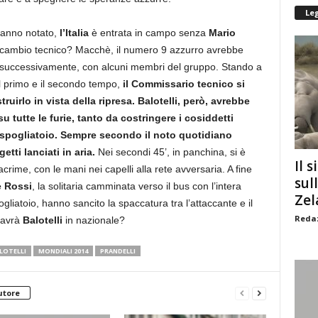
Le
ranno notato,
l’Italia
è entrata in campo senza
Mario
 cambio tecnico? Macchè, il numero 9 azzurro avrebbe
successivamente, con alcuni membri del gruppo. Stando a
a il primo e il secondo tempo,
il Commissario tecnico si
ruirlo in vista della ripresa. Balotelli, però, avrebbe
 tutte le furie, tanto da costringere i cosiddetti
o spogliatoio. Sempre secondo il noto quotidiano
tti lanciati in aria.
Nei secondi 45’, in panchina, si è
Il s
crime, con le mani nei capelli alla rete avversaria. A fine
sul
e Rossi
, la solitaria camminata verso il bus con l’intera
Zel
gliatoio, hanno sancito la spaccatura tra l’attaccante e il
Redaz
 avrà
Balotelli
in nazionale?
LOTELLI
MONDIALI 2014
PRANDELLI
utore