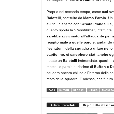
Proprio nel secondo tempo, come tutti av
Balotelli
, sostituito da
Marco Parolo
. Un
avuto un alterco con
Cesare Prandelli
e, 
quanto riporta la
“Repubblica”
, infatti, tr
sarebbe avvicinato all’attaccante per ist
reagito male a quelle parole, andando su
“senatori” della squadra a urlare nell
capitolino, ci sarebbero stati anche ogge
notato un
Balotelli
imbronciato, quasi in la
match, le parole durissime di
Buffon e D
squadra ancora chiusa all’interno dello spo
resto della squadra. E adesso, che futuro
TAGS
BUFFON
DE ROSSI
LITIGIO
MARIO BA
Articoli correlati
Di più dello stesso a