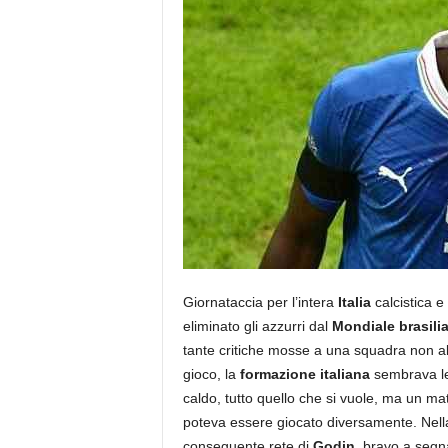
Giornataccia per l’intera
Italia
calcistica e
eliminato gli azzurri dal
Mondiale brasili
tante critiche mosse a una squadra non all
gioco, la
formazione italiana
sembrava len
caldo, tutto quello che si vuole, ma un mat
poteva essere giocato diversamente. Nell
conseguente rete di
Godin
, bravo a segn