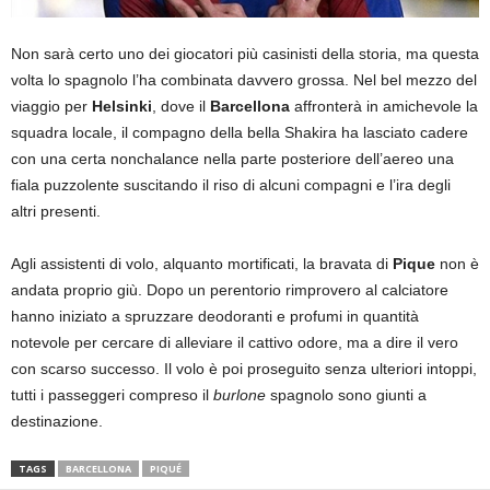
Non sarà certo uno dei giocatori più casinisti della storia, ma questa
volta lo spagnolo l’ha combinata davvero grossa. Nel bel mezzo del
viaggio per
Helsinki
, dove il
Barcellona
affronterà in amichevole la
squadra locale, il compagno della bella Shakira ha lasciato cadere
con una certa nonchalance nella parte posteriore dell’aereo una
fiala puzzolente suscitando il riso di alcuni compagni e l’ira degli
altri presenti.
Agli assistenti di volo, alquanto mortificati, la bravata di
Pique
non è
andata proprio giù. Dopo un perentorio rimprovero al calciatore
hanno iniziato a spruzzare deodoranti e profumi in quantità
notevole per cercare di alleviare il cattivo odore, ma a dire il vero
con scarso successo. Il volo è poi proseguito senza ulteriori intoppi,
tutti i passeggeri compreso il
burlone
spagnolo sono giunti a
destinazione.
TAGS
BARCELLONA
PIQUÉ