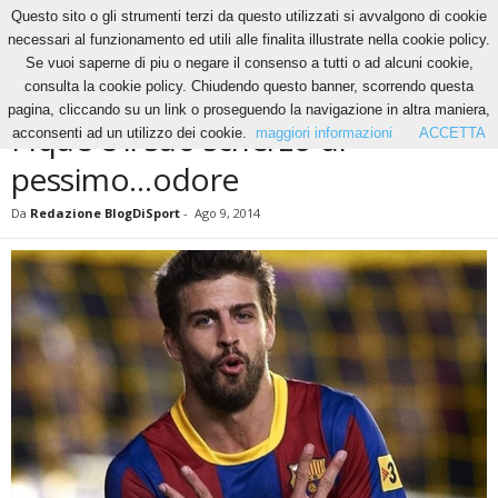
Questo sito o gli strumenti terzi da questo utilizzati si avvalgono di cookie
necessari al funzionamento ed utili alle finalita illustrate nella cookie policy.
Se vuoi saperne di piu o negare il consenso a tutti o ad alcuni cookie,
Home
News
Pique e il suo scherzo di pessimo…odore
consulta la cookie policy. Chiudendo questo banner, scorrendo questa
NEWS
pagina, cliccando su un link o proseguendo la navigazione in altra maniera,
Pique e il suo scherzo di
acconsenti ad un utilizzo dei cookie.
maggiori informazioni
ACCETTA
pessimo…odore
Da
Redazione BlogDiSport
-
Ago 9, 2014