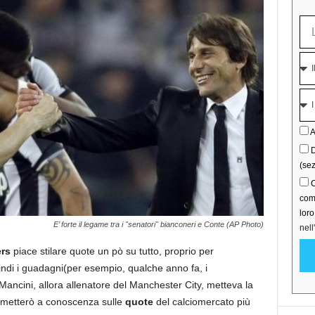
A
D
(sez
C
comu
lor
E’ forte il legame tra i "senatori" bianconeri e Conte (AP Photo)
nell
rs
piace stilare quote un pò su tutto, proprio per
di i guadagni(per esempio, qualche anno fa, i
ncini, allora allenatore del Manchester City, metteva la
i metterò a conoscenza sulle
quote
del calciomercato più