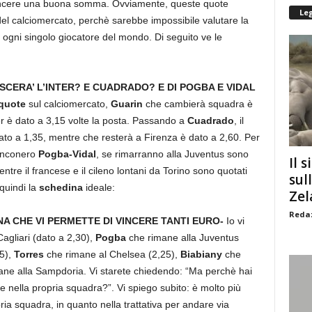
incere una buona somma. Ovviamente, queste quote
Le
del calciomercato, perchè sarebbe impossibile valutare la
di ogni singolo giocatore del mondo. Di seguito ve le
CERA’ L’INTER? E CUADRADO? E DI POGBA E VIDAL
quote
sul calciomercato,
Guarin
che cambierà squadra è
er è dato a 3,15 volte la posta. Passando a
Cuadrado
, il
o a 1,35, mentre che resterà a Firenza è dato a 2,60. Per
ianconero
Pogba-Vidal
, se rimarranno alla Juventus sono
Il s
ntre il francese e il cileno lontani da Torino sono quotati
sul
quindi la
schedina
ideale:
Zel
Redaz
 CHE VI PERMETTE DI VINCERE TANTI EURO-
Io vi
agliari (dato a 2,30),
Pogba
che rimane alla Juventus
5),
Torres
che rimane al Chelsea (2,25),
Biabiany
che
ne alla Sampdoria. Vi starete chiedendo: “Ma perchè hai
 nella propria squadra?”. Vi spiego subito: è molto più
ria squadra, in quanto nella trattativa per andare via