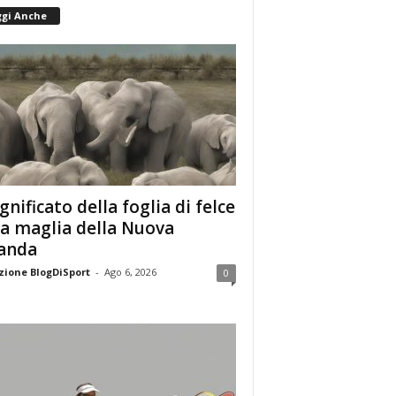
ggi Anche
ignificato della foglia di felce
la maglia della Nuova
anda
ione BlogDiSport
-
Ago 6, 2026
0