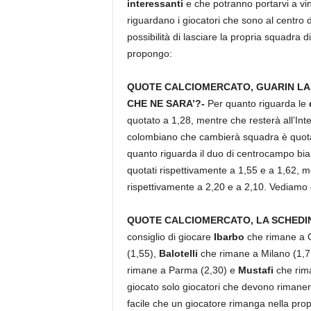
interessanti
e che potranno portarvi a v
riguardano i giocatori che sono al centro 
possibilità di lasciare la propria squadra 
propongo:
QUOTE CALCIOMERCATO, GUARIN LAS
CHE NE SARA’?-
Per quanto riguarda le
quotato a 1,28, mentre che resterà all’Int
colombiano che cambierà squadra è quotat
quanto riguarda il duo di centrocampo b
quotati rispettivamente a 1,55 e a 1,62, me
rispettivamente a 2,20 e a 2,10. Vediamo 
QUOTE CALCIOMERCATO, LA SCHEDINA
consiglio di giocare
Ibarbo
che rimane a C
(1,55),
Balotelli
che rimane a Milano (1,7
rimane a Parma (2,30) e
Mustafi
che rima
giocato solo giocatori che devono rimanere
facile che un giocatore rimanga nella prop