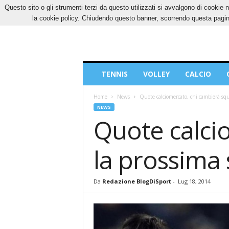
Questo sito o gli strumenti terzi da questo utilizzati si avvalgono di cookie n
GIOVEDÌ, 6 AGOSTO 2026
CONTATTI
COOK
la cookie policy. Chiudendo questo banner, scorrendo questa pagina
Blog
TENNIS
VOLLEY
CALCIO
di
Sport
Home
News
Quote calciomercato, chi cambierà squ
NEWS
Quote calci
la prossima 
Da
Redazione BlogDiSport
-
Lug 18, 2014