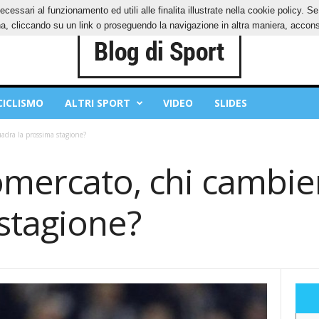
ecessari al funzionamento ed utili alle finalita illustrate nella cookie policy. 
IES
PRIVACY POLICY
, cliccando su un link o proseguendo la navigazione in altra maniera, acconse
CICLISMO
ALTRI SPORT
VIDEO
SLIDES
adra la prossima stagione?
omercato, chi cambie
stagione?