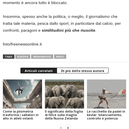
momento è ancora tutto è bloccato.
Insomma, spesso anche la politica, o meglio, il giornalismo che
tratta tale materia, pesca dallo sport, in particolare dal calcio, per
confronti, paragoni e
similitudini più che riuscite
.
foto/freenewsonline.it
TAGS
EUROPA
IBRAHIMOVIC
RENZI
Articoli correlati
Di più dello stesso autore
Come la pliometria
Il significato della foglia
Le racchette da padel in
trasforma i saltatori in
di felce sulla maglia
kevlar: bilanciamento,
alto in atleti volanti
della Nuova Zelanda
controllo e potenza