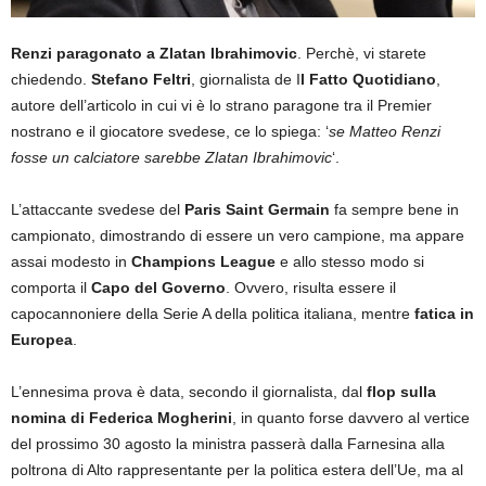
Renzi paragonato a Zlatan Ibrahimovic
. Perchè, vi starete
chiedendo.
Stefano Feltri
, giornalista de I
l Fatto Quotidiano
,
autore dell’articolo in cui vi è lo strano paragone tra il Premier
nostrano e il giocatore svedese, ce lo spiega: ‘
se Matteo Renzi
fosse un calciatore sarebbe Zlatan Ibrahimovic
‘.
L’attaccante svedese del
Paris Saint Germain
fa sempre bene in
campionato, dimostrando di essere un vero campione, ma appare
assai modesto in
Champions League
e allo stesso modo si
comporta il
Capo del Governo
. Ovvero, risulta essere il
capocannoniere della Serie A della politica italiana, mentre
fatica in
Europea
.
L’ennesima prova è data, secondo il giornalista, dal
flop sulla
nomina di Federica Mogherini
, in quanto forse davvero al vertice
del prossimo 30 agosto la ministra passerà dalla Farnesina alla
poltrona di Alto rappresentante per la politica estera dell’Ue, ma al