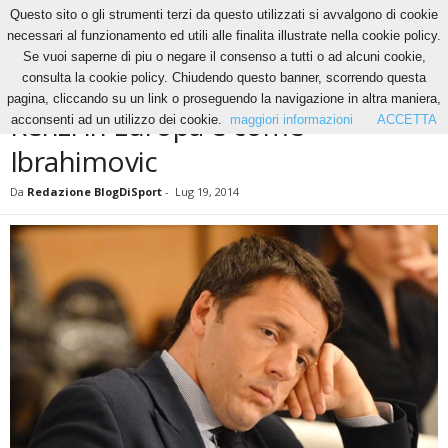
Questo sito o gli strumenti terzi da questo utilizzati si avvalgono di cookie
necessari al funzionamento ed utili alle finalita illustrate nella cookie policy.
Se vuoi saperne di piu o negare il consenso a tutti o ad alcuni cookie,
Home
News
Renzi in Europa è come Ibrahimovic
consulta la cookie policy. Chiudendo questo banner, scorrendo questa
NEWS
pagina, cliccando su un link o proseguendo la navigazione in altra maniera,
Renzi in Europa è come
acconsenti ad un utilizzo dei cookie.
maggiori informazioni
ACCETTA
Ibrahimovic
Da
Redazione BlogDiSport
-
Lug 19, 2014