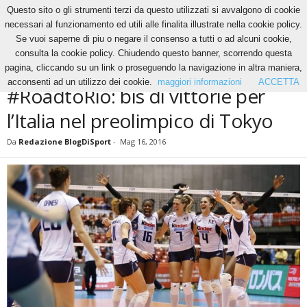
Questo sito o gli strumenti terzi da questo utilizzati si avvalgono di cookie
necessari al funzionamento ed utili alle finalita illustrate nella cookie policy.
Se vuoi saperne di piu o negare il consenso a tutti o ad alcuni cookie,
Home
Volley
Il vero angolo del volley
#RoadtoRio: bis di vittorie per l’Italia nel
consulta la cookie policy. Chiudendo questo banner, scorrendo questa
preolimpico di Tokyo
pagina, cliccando su un link o proseguendo la navigazione in altra maniera,
VOLLEY
IL VERO ANGOLO DEL VOLLEY
NEWS
acconsenti ad un utilizzo dei cookie.
maggiori informazioni
ACCETTA
#RoadtoRio: bis di vittorie per
l’Italia nel preolimpico di Tokyo
Da
Redazione BlogDiSport
-
Mag 16, 2016