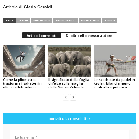
Articolo di
Giada Ceraldi
TAGS
ITALIA
PALLAVOLO
PREOLIMPICO
ROADTORIO
TOKYO
Articoli correlati
Di più dello stesso autore
Come la pliometria
Il significato della foglia
Le racchette da padel in
trasforma i saltatori in
di felce sulla maglia
kevlar: bilanciamento,
alto in atleti volanti
della Nuova Zelanda
controllo e potenza
Iscriviti alla newsletter!