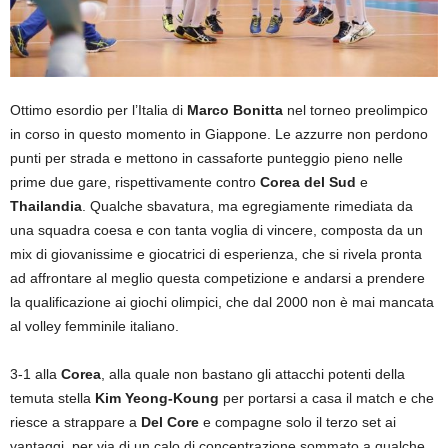
Ottimo esordio per l’Italia di
Marco Bonitta
nel torneo preolimpico
in corso in questo momento in Giappone. Le azzurre non perdono
punti per strada e mettono in cassaforte punteggio pieno nelle
prime due gare, rispettivamente contro
Corea del Sud
e
Thailandia
. Qualche sbavatura, ma egregiamente rimediata da
una squadra coesa e con tanta voglia di vincere, composta da un
mix di giovanissime e giocatrici di esperienza, che si rivela pronta
ad affrontare al meglio questa competizione e andarsi a prendere
la qualificazione ai giochi olimpici, che dal 2000 non è mai mancata
al volley femminile italiano.
3-1 alla
Corea
, alla quale non bastano gli attacchi potenti della
temuta stella
Kim Yeong-Koung
per portarsi a casa il match e che
riesce a strappare a
Del Core
e compagne solo il terzo set ai
vantaggi, per via di un calo di concentrazione sommato a qualche