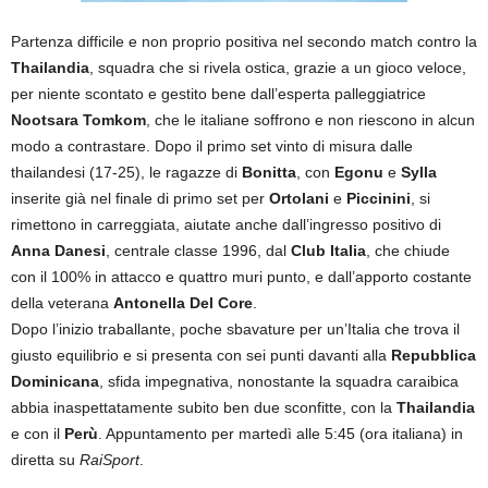
Partenza difficile e non proprio positiva nel secondo match contro la
Thailandia
, squadra che si rivela ostica, grazie a un gioco veloce,
per niente scontato e gestito bene dall’esperta palleggiatrice
Nootsara Tomkom
, che le italiane soffrono e non riescono in alcun
modo a contrastare. Dopo il primo set vinto di misura dalle
thailandesi (17-25), le ragazze di
Bonitta
, con
Egonu
e
Sylla
inserite già nel finale di primo set per
Ortolani
e
Piccinini
, si
rimettono in carreggiata, aiutate anche dall’ingresso positivo di
Anna Danesi
, centrale classe 1996, dal
Club Italia
, che chiude
con il 100% in attacco e quattro muri punto, e dall’apporto costante
della veterana
Antonella Del Core
.
Dopo l’inizio traballante, poche sbavature per un’Italia che trova il
giusto equilibrio e si presenta con sei punti davanti alla
Repubblica
Dominicana
, sfida impegnativa, nonostante la squadra caraibica
abbia inaspettatamente subito ben due sconfitte, con la
Thailandia
e con il
Perù
. Appuntamento per martedì alle 5:45 (ora italiana) in
diretta su
RaiSport
.