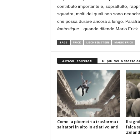
contributo importante e, soprattutto, rap
squadra, molti dei quali non sono neanche
che possa durare ancora a lungo. Parafra
fantastique
…quando difende Mario Frick.
TAGS
FRICK
LIECHTENSTEIN
MARIO FRICK
Articoli correlati
Di più dello stesso a
Come la pliometria trasforma i
Il sign
saltatori in alto in atleti volanti
felce s
Zelan