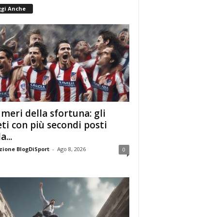
ggi Anche
umeri della sfortuna: gli
eti con più secondi posti
a...
ione BlogDiSport
-
Ago 8, 2026
0