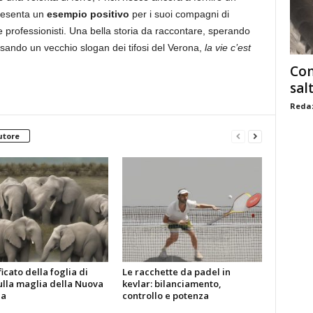
presenta un
esempio positivo
per i suoi compagni di
 professionisti. Una bella storia da raccontare, sperando
sando un vecchio slogan dei tifosi del Verona,
la vie c’est
Com
sal
Redaz
utore
ificato della foglia di
Le racchette da padel in
ulla maglia della Nuova
kevlar: bilanciamento,
da
controllo e potenza