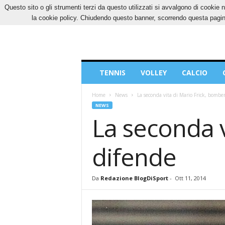
Questo sito o gli strumenti terzi da questo utilizzati si avvalgono di cookie n
SABATO, 8 AGOSTO 2026
CONTATTI
COOK
la cookie policy. Chiudendo questo banner, scorrendo questa pagina
Blog
TENNIS
VOLLEY
CALCIO
di
Sport
Home
News
La seconda vita di Mario Frick, bombe
NEWS
La seconda v
difende
Da
Redazione BlogDiSport
-
Ott 11, 2014