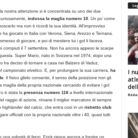
Le
a la nostra attenzione si è concentrata su uno dei due
, curiosamente,
indossa la maglia numero 10
. Un po’ come
scerlo ma non ti ricordi la sua identità. All’improvviso
 ha giocato in Italia con Verona, Siena, Arezzo e Ternana.
esso di giocare, e poi di mestiere lui i gol li faceva.
ni compiuti il 7 settembre. Non ha ancora appeso le scarpe
 questa. Super Mario, nato in Svizzera nel 1974, dopo una
tivo ha deciso di tornare a casa nei Balzers di Vaduz,
l campionato elvetico. E, per prolungare la sua carriera,
ha
I n
le
. Il fisico glielo consente, il senso della posizione non gli
atl
 maglia della propria nazionale cercando di evitare i gol
dell
ro è stata la
presenza numero 116
a livello internazionale
Redaz
el raggio di azione, rimane il miglior marcatore di sempre
co
highlander
del calcio, che entra così in un
ristretto club
re ufficiali con la propria nazionale oltre i 40, quasi tutti
e una volontà di ferro, Frick riesce ancora a fornire un