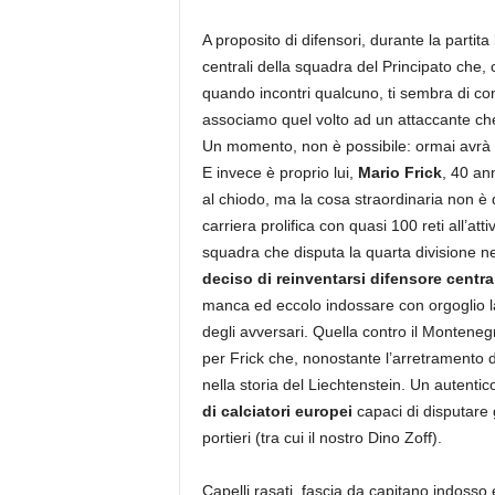
A proposito di difensori, durante la partit
centrali della squadra del Principato che
quando incontri qualcuno, ti sembra di cono
associamo quel volto ad un attaccante che
Un momento, non è possibile: ormai avrà sm
E invece è proprio lui,
Mario Frick
, 40 an
al chiodo, ma la cosa straordinaria non è
carriera prolifica con quasi 100 reti all’at
squadra che disputa la quarta divisione ne
deciso di reinventarsi difensore centra
manca ed eccolo indossare con orgoglio la
degli avversari. Quella contro il Monteneg
per Frick che, nonostante l’arretramento d
nella storia del Liechtenstein. Un autenti
di calciatori europei
capaci di disputare ga
portieri (tra cui il nostro Dino Zoff).
Capelli rasati, fascia da capitano indosso 