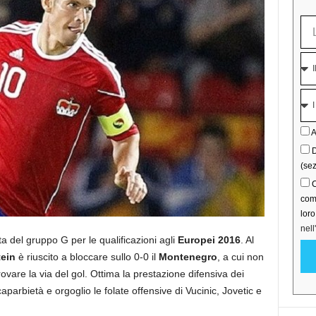
A
D
(sez
C
comu
lor
nell
a del gruppo G per le qualificazioni agli
Europei 2016
. Al
ein
è riuscito a bloccare sullo 0-0 il
Montenegro
, a cui non
ovare la via del gol. Ottima la prestazione difensiva dei
parbietà e orgoglio le folate offensive di Vucinic, Jovetic e